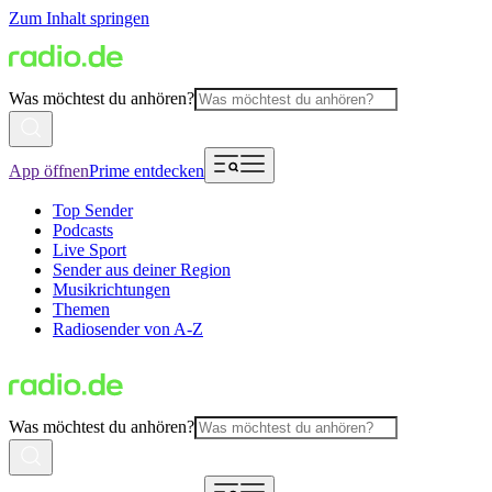
Zum Inhalt springen
Was möchtest du anhören?
App öffnen
Prime entdecken
Top Sender
Podcasts
Live Sport
Sender aus deiner Region
Musikrichtungen
Themen
Radiosender von A-Z
Was möchtest du anhören?