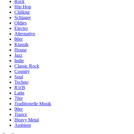
Rock
Hip Hop
Chillout
Schlager
Oldies
Electro
Alternative
80er
Klassik
House
Jazz
Indie
Classic Rock
Country
Soul
Techno
R'n'B
Latin
70er
Traditionelle Musik
90er
Trance
Heavy Metal
Ambient