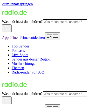
Zum Inhalt springen
Was möchtest du anhören?
App öffnen
Prime entdecken
Top Sender
Podcasts
Live Sport
Sender aus deiner Region
Musikrichtungen
Themen
Radiosender von A-Z
Was möchtest du anhören?