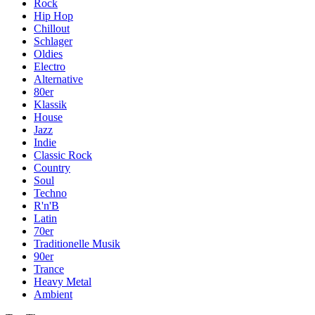
Rock
Hip Hop
Chillout
Schlager
Oldies
Electro
Alternative
80er
Klassik
House
Jazz
Indie
Classic Rock
Country
Soul
Techno
R'n'B
Latin
70er
Traditionelle Musik
90er
Trance
Heavy Metal
Ambient