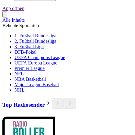
App öffnen
Alle Inhalte
Beliebte Sportarten
1. Fußball Bundesliga
2. Fußball Bundesliga
3. Fußball Liga
DFB-Pokal
UEFA Champions League
UEFA Europa League
Premier League
NFL
NBA Basketball
Major League Baseball
NHL
Top Radiosender