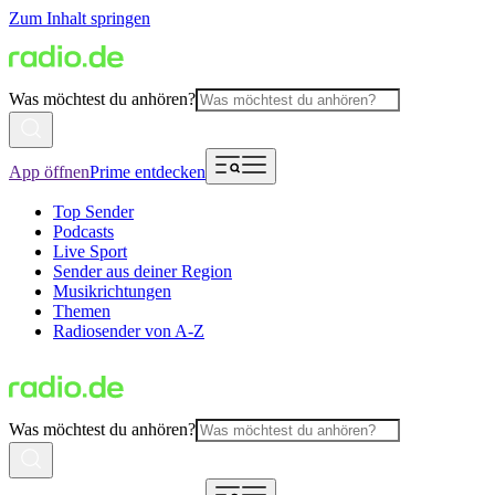
Zum Inhalt springen
Was möchtest du anhören?
App öffnen
Prime entdecken
Top Sender
Podcasts
Live Sport
Sender aus deiner Region
Musikrichtungen
Themen
Radiosender von A-Z
Was möchtest du anhören?