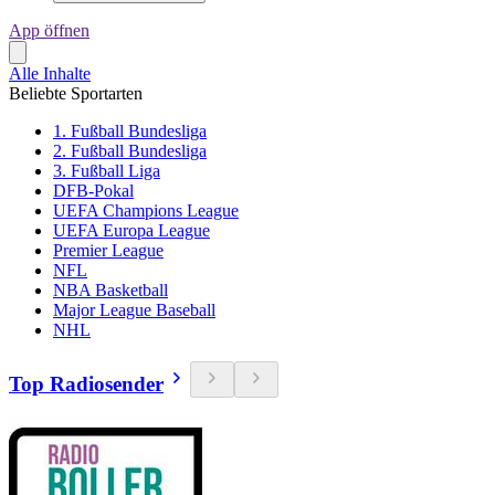
App öffnen
Alle Inhalte
Beliebte Sportarten
1. Fußball Bundesliga
2. Fußball Bundesliga
3. Fußball Liga
DFB-Pokal
UEFA Champions League
UEFA Europa League
Premier League
NFL
NBA Basketball
Major League Baseball
NHL
Top Radiosender