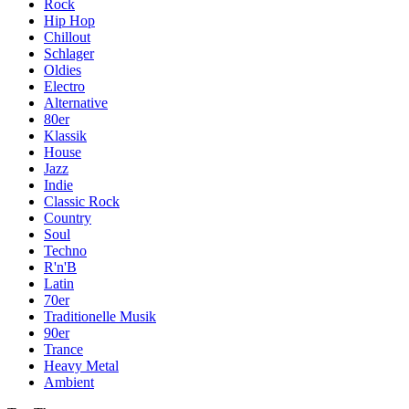
Rock
Hip Hop
Chillout
Schlager
Oldies
Electro
Alternative
80er
Klassik
House
Jazz
Indie
Classic Rock
Country
Soul
Techno
R'n'B
Latin
70er
Traditionelle Musik
90er
Trance
Heavy Metal
Ambient