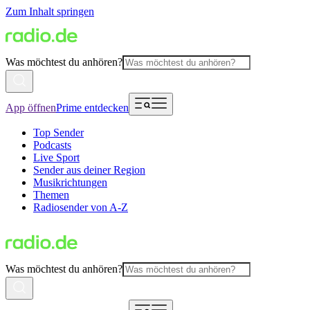
Zum Inhalt springen
Was möchtest du anhören?
App öffnen
Prime entdecken
Top Sender
Podcasts
Live Sport
Sender aus deiner Region
Musikrichtungen
Themen
Radiosender von A-Z
Was möchtest du anhören?