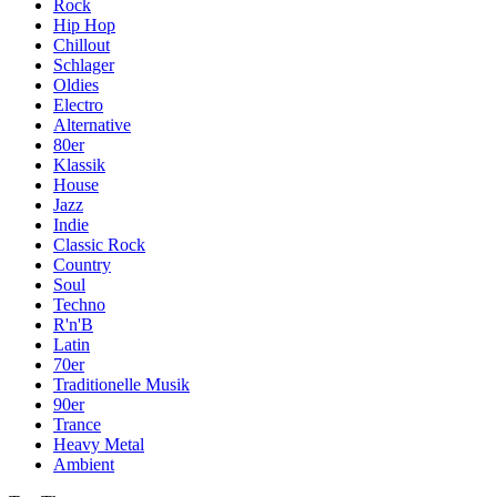
Rock
Hip Hop
Chillout
Schlager
Oldies
Electro
Alternative
80er
Klassik
House
Jazz
Indie
Classic Rock
Country
Soul
Techno
R'n'B
Latin
70er
Traditionelle Musik
90er
Trance
Heavy Metal
Ambient