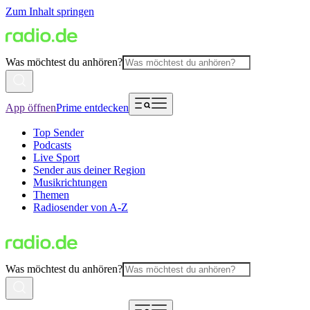
Zum Inhalt springen
Was möchtest du anhören?
App öffnen
Prime entdecken
Top Sender
Podcasts
Live Sport
Sender aus deiner Region
Musikrichtungen
Themen
Radiosender von A-Z
Was möchtest du anhören?