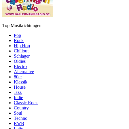
Top Musikrichtungen
Pop
Rock
Hip Hop
Chillout
Schlager
Oldies
Electro
Alternative
80er
Klassik
House
Jazz
Indie
Classic Rock
Country
Soul
Techno
R'n'B
Latin