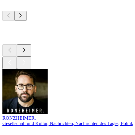
Top
Podcasts
Top
Podcasts
RONZHEIMER.
Gesellschaft und Kultur, Nachrichten, Nachrichten des Tages, Politik