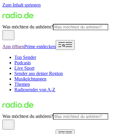
Zum Inhalt springen
Was möchtest du anhören?
App öffnen
Prime entdecken
Top Sender
Podcasts
Live Sport
Sender aus deiner Region
Musikrichtungen
Themen
Radiosender von A-Z
Was möchtest du anhören?