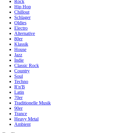
Rock
Hip Hop
Chillout
Schlager
Oldies
Electro
Alternative
80er
Klassik
House
Jazz
Indie
Classic Rock
Country
Soul
Techno
R'n'B
Latin
70er
Traditionelle Musik
90er
Trance
Heavy Metal
Ambient