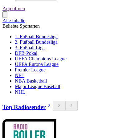
App öffnen
Alle Inhalte
Beliebte Sportarten
1. Fußball Bundesliga
2. Fußball Bundesliga
3. Fußball Liga
DFB-Pokal
UEFA Champions League
UEFA Europa League
Premier League
NFL
NBA Basketball
Major League Baseball
NHL
Top Radiosender