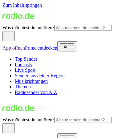
Zum Inhalt springen
Was möchtest du anhören?
App öffnen
Prime entdecken
Top Sender
Podcasts
Live Sport
Sender aus deiner Region
Musikrichtungen
Themen
Radiosender von A-Z
Was möchtest du anhören?