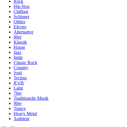
Rock
Hip Hop
Chillout
Schlager
Oldies
Electro
Alternative
80er
Klassik
House
Jazz
Indie
Classic Rock
Country
Soul
Techno
R'n'B
Latin
70er
Traditionelle Musik
90er
Trance
Heavy Metal
Ambient