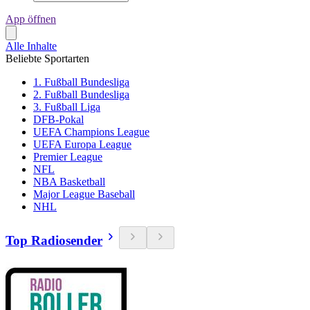
App öffnen
Alle Inhalte
Beliebte Sportarten
1. Fußball Bundesliga
2. Fußball Bundesliga
3. Fußball Liga
DFB-Pokal
UEFA Champions League
UEFA Europa League
Premier League
NFL
NBA Basketball
Major League Baseball
NHL
Top Radiosender