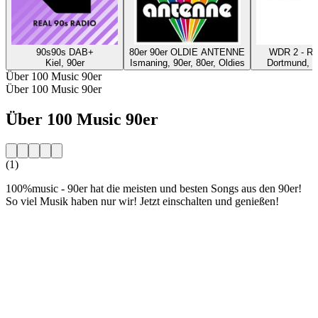
90s90s DAB+
80er 90er OLDIE ANTENNE
WDR 2 - Ru
Kiel, 90er
Ismaning, 90er, 80er, Oldies
Dortmund, P
Über 100 Music 90er
Über 100 Music 90er
Über 100 Music 90er
(1)
100%music - 90er hat die meisten und besten Songs aus den 90er!
So viel Musik haben nur wir! Jetzt einschalten und genießen!
Sender-Website