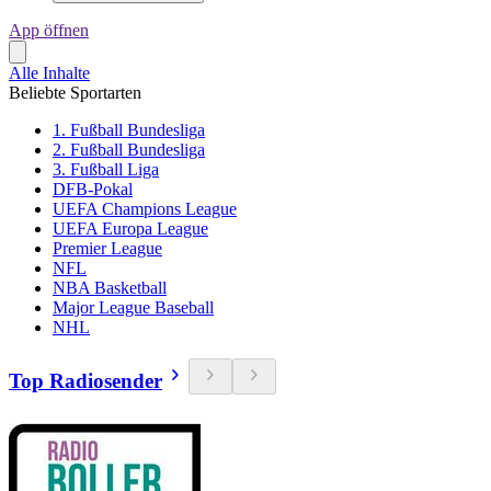
App öffnen
Alle Inhalte
Beliebte Sportarten
1. Fußball Bundesliga
2. Fußball Bundesliga
3. Fußball Liga
DFB-Pokal
UEFA Champions League
UEFA Europa League
Premier League
NFL
NBA Basketball
Major League Baseball
NHL
Top Radiosender