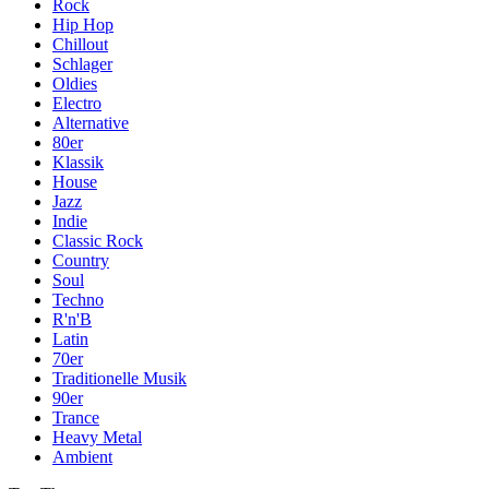
Rock
Hip Hop
Chillout
Schlager
Oldies
Electro
Alternative
80er
Klassik
House
Jazz
Indie
Classic Rock
Country
Soul
Techno
R'n'B
Latin
70er
Traditionelle Musik
90er
Trance
Heavy Metal
Ambient