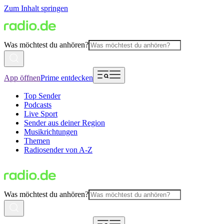
Zum Inhalt springen
Was möchtest du anhören?
App öffnen
Prime entdecken
Top Sender
Podcasts
Live Sport
Sender aus deiner Region
Musikrichtungen
Themen
Radiosender von A-Z
Was möchtest du anhören?