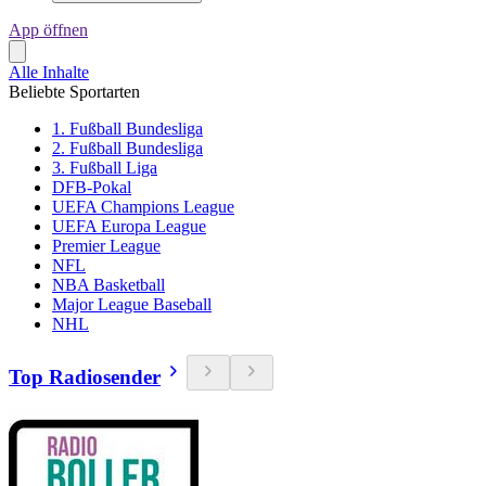
App öffnen
Alle Inhalte
Beliebte Sportarten
1. Fußball Bundesliga
2. Fußball Bundesliga
3. Fußball Liga
DFB-Pokal
UEFA Champions League
UEFA Europa League
Premier League
NFL
NBA Basketball
Major League Baseball
NHL
Top Radiosender