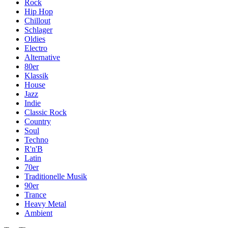
Rock
Hip Hop
Chillout
Schlager
Oldies
Electro
Alternative
80er
Klassik
House
Jazz
Indie
Classic Rock
Country
Soul
Techno
R'n'B
Latin
70er
Traditionelle Musik
90er
Trance
Heavy Metal
Ambient