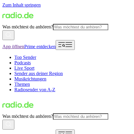
Zum Inhalt springen
Was möchtest du anhören?
App öffnen
Prime entdecken
Top Sender
Podcasts
Live Sport
Sender aus deiner Region
Musikrichtungen
Themen
Radiosender von A-Z
Was möchtest du anhören?