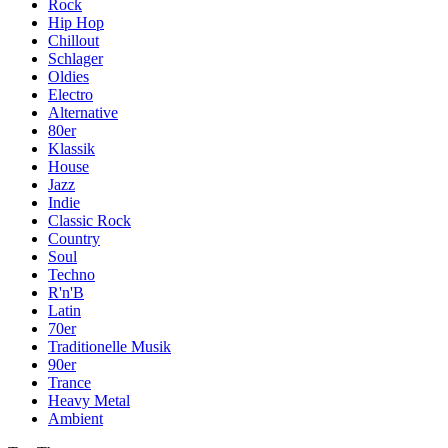
Rock
Hip Hop
Chillout
Schlager
Oldies
Electro
Alternative
80er
Klassik
House
Jazz
Indie
Classic Rock
Country
Soul
Techno
R'n'B
Latin
70er
Traditionelle Musik
90er
Trance
Heavy Metal
Ambient