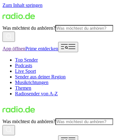
Zum Inhalt springen
Was möchtest du anhören?
App öffnen
Prime entdecken
Top Sender
Podcasts
Live Sport
Sender aus deiner Region
Musikrichtungen
Themen
Radiosender von A-Z
Was möchtest du anhören?