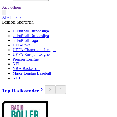
App öffnen
Alle Inhalte
Beliebte Sportarten
1. Fußball Bundesliga
2. Fußball Bundesliga
3. Fußball Liga
DFB-Pokal
UEFA Champions League
UEFA Europa League
Premier League
NFL
NBA Basketball
Major League Baseball
NHL
Top Radiosender