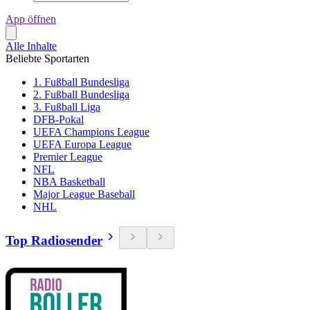
App öffnen
Alle Inhalte
Beliebte Sportarten
1. Fußball Bundesliga
2. Fußball Bundesliga
3. Fußball Liga
DFB-Pokal
UEFA Champions League
UEFA Europa League
Premier League
NFL
NBA Basketball
Major League Baseball
NHL
Top Radiosender