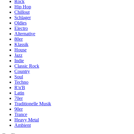
Rock
Hip Hop
Chillout
Schlager
Oldies
Electro
Alternative
80er
Klassik
House
Jazz
Indie
Classic Rock
Country
Soul
Techno
R'n'B
Latin
70er
Traditionelle Musik
90er
Trance
Heavy Metal
Ambient