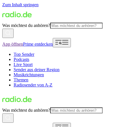
Zum Inhalt springen
Was möchtest du anhören?
App öffnen
Prime entdecken
Top Sender
Podcasts
Live Sport
Sender aus deiner Region
Musikrichtungen
Themen
Radiosender von A-Z
Was möchtest du anhören?