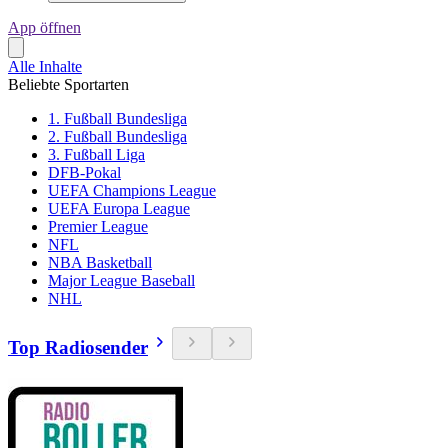
App öffnen
Alle Inhalte
Beliebte Sportarten
1. Fußball Bundesliga
2. Fußball Bundesliga
3. Fußball Liga
DFB-Pokal
UEFA Champions League
UEFA Europa League
Premier League
NFL
NBA Basketball
Major League Baseball
NHL
Top Radiosender