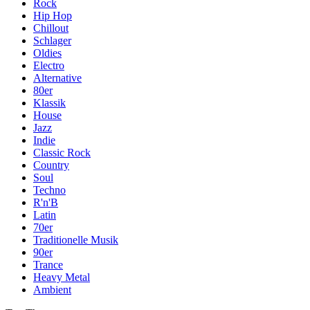
Rock
Hip Hop
Chillout
Schlager
Oldies
Electro
Alternative
80er
Klassik
House
Jazz
Indie
Classic Rock
Country
Soul
Techno
R'n'B
Latin
70er
Traditionelle Musik
90er
Trance
Heavy Metal
Ambient