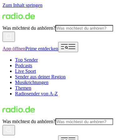
Zum Inhalt springen
Was möchtest du anhören?
App öffnen
Prime entdecken
Top Sender
Podcasts
Live Sport
Sender aus deiner Region
Musikrichtungen
Themen
Radiosender von A-Z
Was möchtest du anhören?