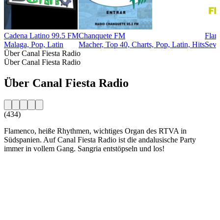
Cadena Latino 99.5 FM
Chanquete FM
Flam
Malaga, Pop, Latin
Macher, Top 40, Charts, Pop, Latin, Hits
Sevi
Über Canal Fiesta Radio
Über Canal Fiesta Radio
Über Canal Fiesta Radio
(434)
Flamenco, heiße Rhythmen, wichtiges Organ des RTVA in
Südspanien. Auf Canal Fiesta Radio ist die andalusische Party
immer in vollem Gang. Sangria entstöpseln und los!
Sender-Website