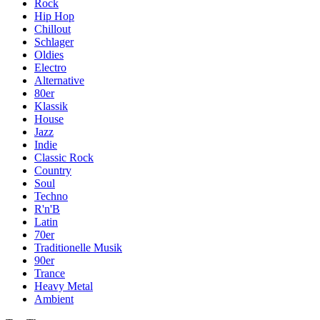
Rock
Hip Hop
Chillout
Schlager
Oldies
Electro
Alternative
80er
Klassik
House
Jazz
Indie
Classic Rock
Country
Soul
Techno
R'n'B
Latin
70er
Traditionelle Musik
90er
Trance
Heavy Metal
Ambient