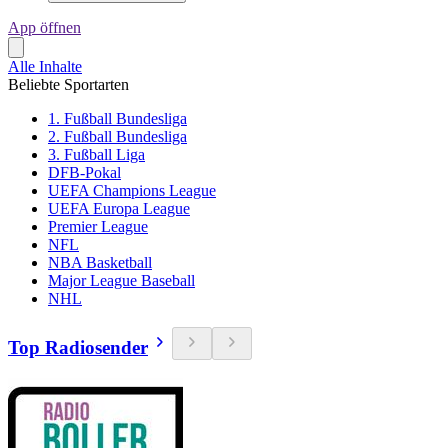
App öffnen
Alle Inhalte
Beliebte Sportarten
1. Fußball Bundesliga
2. Fußball Bundesliga
3. Fußball Liga
DFB-Pokal
UEFA Champions League
UEFA Europa League
Premier League
NFL
NBA Basketball
Major League Baseball
NHL
Top Radiosender