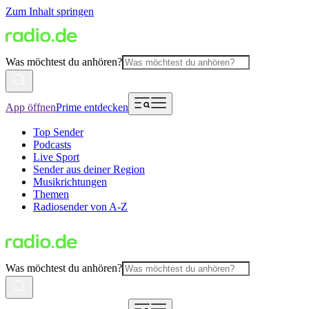
Zum Inhalt springen
Was möchtest du anhören?
App öffnen
Prime entdecken
Top Sender
Podcasts
Live Sport
Sender aus deiner Region
Musikrichtungen
Themen
Radiosender von A-Z
Was möchtest du anhören?