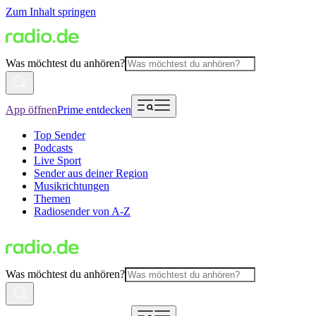
Zum Inhalt springen
Was möchtest du anhören?
App öffnen
Prime entdecken
Top Sender
Podcasts
Live Sport
Sender aus deiner Region
Musikrichtungen
Themen
Radiosender von A-Z
Was möchtest du anhören?