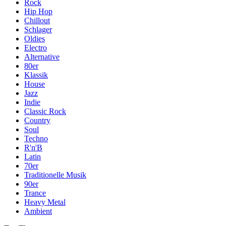
Rock
Hip Hop
Chillout
Schlager
Oldies
Electro
Alternative
80er
Klassik
House
Jazz
Indie
Classic Rock
Country
Soul
Techno
R'n'B
Latin
70er
Traditionelle Musik
90er
Trance
Heavy Metal
Ambient