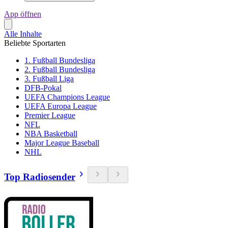
App öffnen
Alle Inhalte
Beliebte Sportarten
1. Fußball Bundesliga
2. Fußball Bundesliga
3. Fußball Liga
DFB-Pokal
UEFA Champions League
UEFA Europa League
Premier League
NFL
NBA Basketball
Major League Baseball
NHL
Top Radiosender