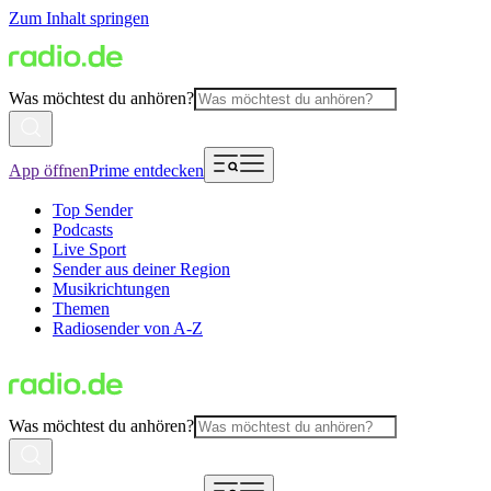
Zum Inhalt springen
Was möchtest du anhören?
App öffnen
Prime entdecken
Top Sender
Podcasts
Live Sport
Sender aus deiner Region
Musikrichtungen
Themen
Radiosender von A-Z
Was möchtest du anhören?