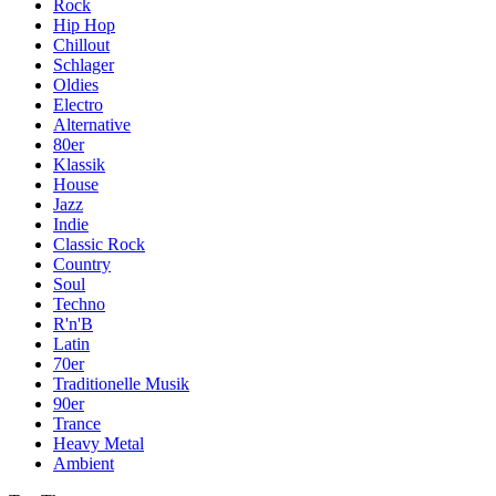
Rock
Hip Hop
Chillout
Schlager
Oldies
Electro
Alternative
80er
Klassik
House
Jazz
Indie
Classic Rock
Country
Soul
Techno
R'n'B
Latin
70er
Traditionelle Musik
90er
Trance
Heavy Metal
Ambient