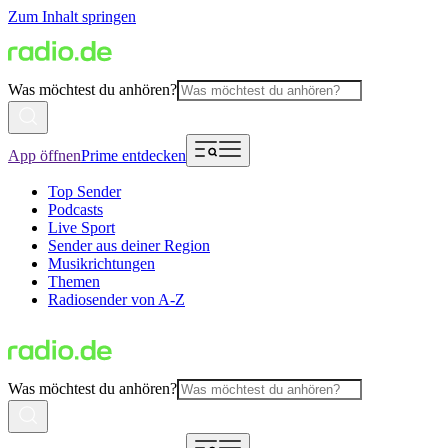
Zum Inhalt springen
Was möchtest du anhören?
App öffnen
Prime entdecken
Top Sender
Podcasts
Live Sport
Sender aus deiner Region
Musikrichtungen
Themen
Radiosender von A-Z
Was möchtest du anhören?