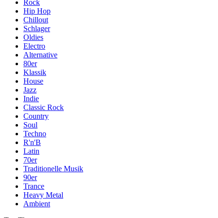
Rock
Hip Hop
Chillout
Schlager
Oldies
Electro
Alternative
80er
Klassik
House
Jazz
Indie
Classic Rock
Country
Soul
Techno
R'n'B
Latin
70er
Traditionelle Musik
90er
Trance
Heavy Metal
Ambient