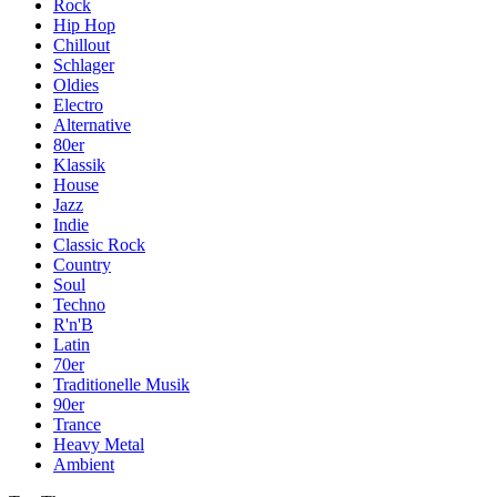
Rock
Hip Hop
Chillout
Schlager
Oldies
Electro
Alternative
80er
Klassik
House
Jazz
Indie
Classic Rock
Country
Soul
Techno
R'n'B
Latin
70er
Traditionelle Musik
90er
Trance
Heavy Metal
Ambient