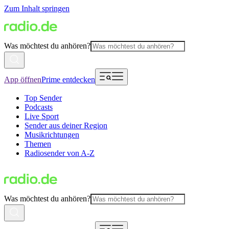
Zum Inhalt springen
Was möchtest du anhören?
App öffnen
Prime entdecken
Top Sender
Podcasts
Live Sport
Sender aus deiner Region
Musikrichtungen
Themen
Radiosender von A-Z
Was möchtest du anhören?