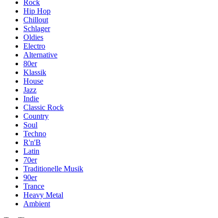
Rock
Hip Hop
Chillout
Schlager
Oldies
Electro
Alternative
80er
Klassik
House
Jazz
Indie
Classic Rock
Country
Soul
Techno
R'n'B
Latin
70er
Traditionelle Musik
90er
Trance
Heavy Metal
Ambient