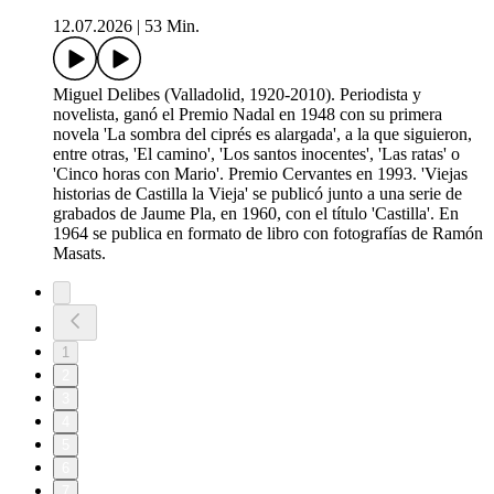
12.07.2026
|
53 Min.
Miguel Delibes (Valladolid, 1920-2010). Periodista y
novelista, ganó el Premio Nadal en 1948 con su primera
novela 'La sombra del ciprés es alargada', a la que siguieron,
entre otras, 'El camino', 'Los santos inocentes', 'Las ratas' o
'Cinco horas con Mario'. Premio Cervantes en 1993. 'Viejas
historias de Castilla la Vieja' se publicó junto a una serie de
grabados de Jaume Pla, en 1960, con el título 'Castilla'. En
1964 se publica en formato de libro con fotografías de Ramón
Masats.
1
2
3
4
5
6
7