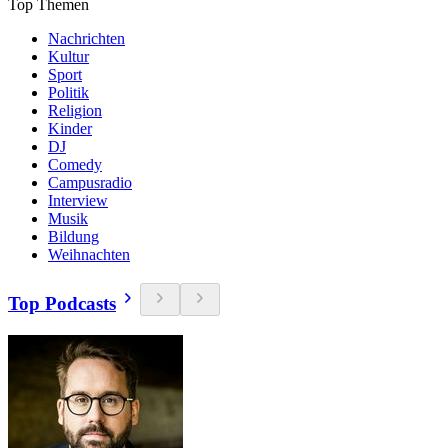
Top Themen
Nachrichten
Kultur
Sport
Politik
Religion
Kinder
DJ
Comedy
Campusradio
Interview
Musik
Bildung
Weihnachten
Top Podcasts