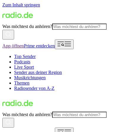
Zum Inhalt springen
Was möchtest du anhören?
App öffnen
Prime entdecken
Top Sender
Podcasts
Live Sport
Sender aus deiner Region
Musikrichtungen
Themen
Radiosender von A-Z
Was möchtest du anhören?