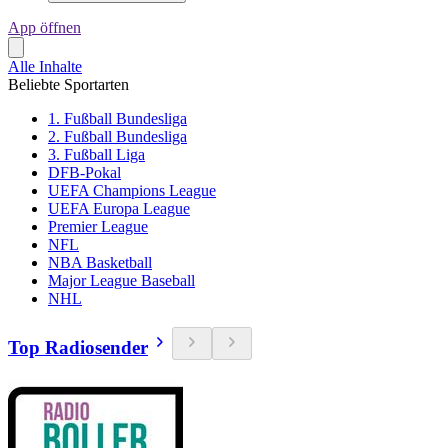
App öffnen
Alle Inhalte
Beliebte Sportarten
1. Fußball Bundesliga
2. Fußball Bundesliga
3. Fußball Liga
DFB-Pokal
UEFA Champions League
UEFA Europa League
Premier League
NFL
NBA Basketball
Major League Baseball
NHL
Top Radiosender