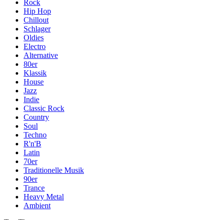
Rock
Hip Hop
Chillout
Schlager
Oldies
Electro
Alternative
80er
Klassik
House
Jazz
Indie
Classic Rock
Country
Soul
Techno
R'n'B
Latin
70er
Traditionelle Musik
90er
Trance
Heavy Metal
Ambient