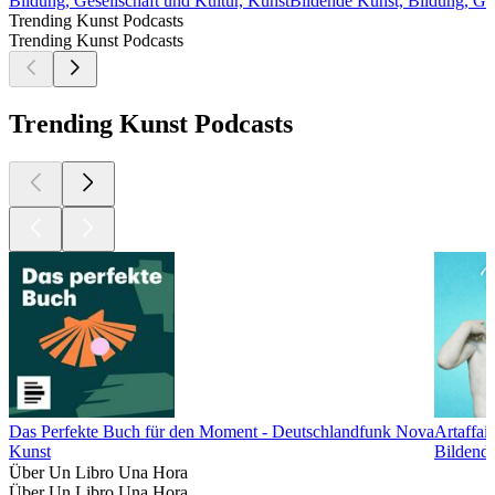
Bildung, Gesellschaft und Kultur, Kunst
Bildende Kunst, Bildung, Ge
Trending Kunst Podcasts
Trending Kunst Podcasts
Trending Kunst Podcasts
Das Perfekte Buch für den Moment - Deutschlandfunk Nova
Artaffai
Kunst
Bildende
Über Un Libro Una Hora
Über Un Libro Una Hora