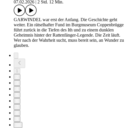
07.02.2026
|
2 Std. 12 Min.
GARWINDEL war erst der Anfang. Die Geschichte geht
weiter. Ein rätselhafter Fund im Burgmuseum Coppenbrügge
führt zurück in die Tiefen des Ith und zu einem dunklen
Geheimnis hinter der Rattenfänger-Legende. Die Zeit läuft.
Wer nach der Wahrheit sucht, muss bereit sein, an Wunder zu
glauben.
1
2
3
4
5
6
7
8
9
10