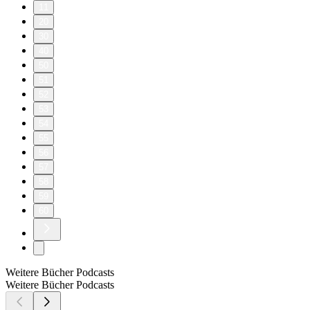
11
20
30
40
50
51
52
53
54
55
56
57
58
59
60
Weitere Bücher Podcasts
Weitere Bücher Podcasts