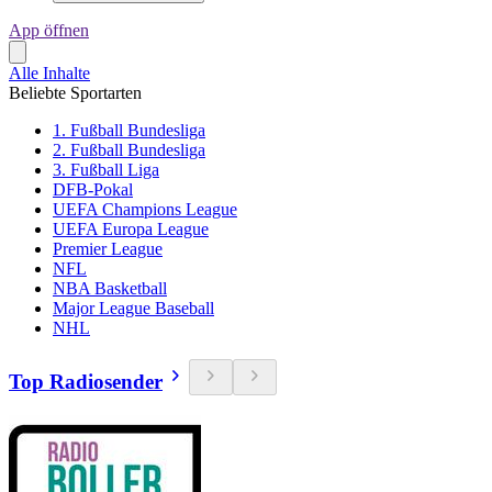
App öffnen
Alle Inhalte
Beliebte Sportarten
1. Fußball Bundesliga
2. Fußball Bundesliga
3. Fußball Liga
DFB-Pokal
UEFA Champions League
UEFA Europa League
Premier League
NFL
NBA Basketball
Major League Baseball
NHL
Top Radiosender