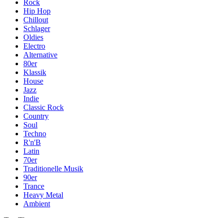
Rock
Hip Hop
Chillout
Schlager
Oldies
Electro
Alternative
80er
Klassik
House
Jazz
Indie
Classic Rock
Country
Soul
Techno
R'n'B
Latin
70er
Traditionelle Musik
90er
Trance
Heavy Metal
Ambient