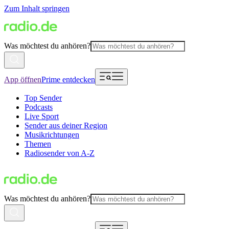
Zum Inhalt springen
Was möchtest du anhören?
App öffnen
Prime entdecken
Top Sender
Podcasts
Live Sport
Sender aus deiner Region
Musikrichtungen
Themen
Radiosender von A-Z
Was möchtest du anhören?