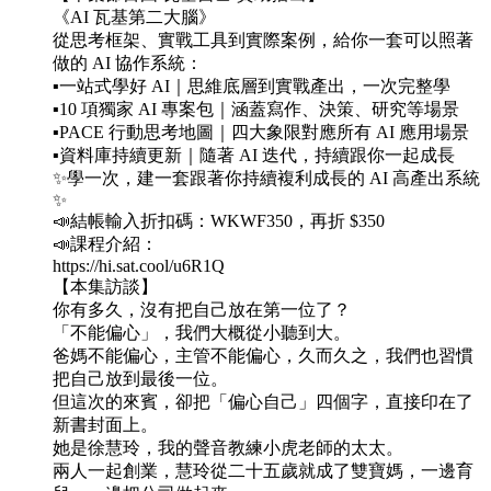
《AI 瓦基第二大腦》
從思考框架、實戰工具到實際案例，給你一套可以照著
做的 AI 協作系統：
▪️一站式學好 AI｜思維底層到實戰產出，一次完整學
▪️10 項獨家 AI 專案包｜涵蓋寫作、決策、研究等場景
▪️PACE 行動思考地圖｜四大象限對應所有 AI 應用場景
▪️資料庫持續更新｜隨著 AI 迭代，持續跟你一起成長
✨學一次，建一套跟著你持續複利成長的 AI 高產出系統
✨
📣結帳輸入折扣碼：WKWF350，再折 $350
📣課程介紹：
https://hi.sat.cool/u6R1Q
【本集訪談】
你有多久，沒有把自己放在第一位了？
「不能偏心」，我們大概從小聽到大。
爸媽不能偏心，主管不能偏心，久而久之，我們也習慣
把自己放到最後一位。
但這次的來賓，卻把「偏心自己」四個字，直接印在了
新書封面上。
她是徐慧玲，我的聲音教練小虎老師的太太。
兩人一起創業，慧玲從二十五歲就成了雙寶媽，一邊育