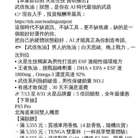
【本集節目由 火星生技 贊助播出】
武倍魚油｜狀態，是你在 AI 時代最強的武器
👉 現在入手，投資報酬率最高：
https://tzk.one/readingoutpost
這個時代不缺資訊、不缺工具，更不缺焦慮，缺的是一
個能好好運作的你。
把自己的硬體狀態顧好，AI 才能真正為你創造奇蹟。
🐟 【武倍魚油】男人的魚油｜白天思緒、晚上戰力，一
次到位
▪️ 火星生技獨家為男性打造的 ESF 激能性循環複方
▪️ 王者魚油，挑戰巔峰劑量：DHA＋EPA＋ESF 達
1800mg，Omega-3 濃度高達 92%
▪️ 武倍系列熱銷破億，男性保健銷量 NO.1
▪️ 有感才敢保證，30 天不滿意退費
🎉 7/13 至 8/31 火星品牌慶：5 倍回饋祭，全年最優惠
【下單抽】
PS5 Pro
北海道來回雙人機票
【滿額贈】
・滿 3,555 元：質感車用香氛（4 款香氛，隨機出貨）
・滿 5,555 元：TENGA 雙重杯（一杯就享雙重體驗）