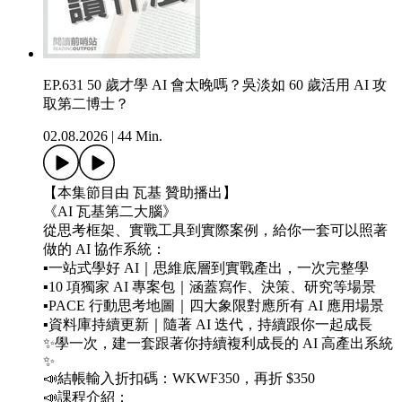
EP.631 50 歲才學 AI 會太晚嗎？吳淡如 60 歲活用 AI 攻
取第二博士？
02.08.2026
|
44 Min.
【本集節目由 瓦基 贊助播出】
《AI 瓦基第二大腦》
從思考框架、實戰工具到實際案例，給你一套可以照著
做的 AI 協作系統：
▪️一站式學好 AI｜思維底層到實戰產出，一次完整學
▪️10 項獨家 AI 專案包｜涵蓋寫作、決策、研究等場景
▪️PACE 行動思考地圖｜四大象限對應所有 AI 應用場景
▪️資料庫持續更新｜隨著 AI 迭代，持續跟你一起成長
✨學一次，建一套跟著你持續複利成長的 AI 高產出系統
✨
📣結帳輸入折扣碼：WKWF350，再折 $350
📣課程介紹：