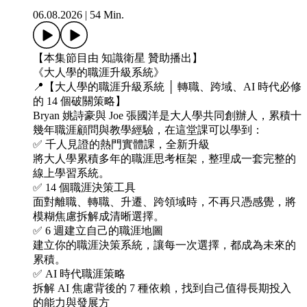
06.08.2026
|
54 Min.
【本集節目由 知識衛星 贊助播出】
《大人學的職涯升級系統》
📍【大人學的職涯升級系統 │ 轉職、跨域、AI 時代必修
的 14 個破關策略】
Bryan 姚詩豪與 Joe 張國洋是大人學共同創辦人，累積十
幾年職涯顧問與教學經驗，在這堂課可以學到：
✅ 千人見證的熱門實體課，全新升級
將大人學累積多年的職涯思考框架，整理成一套完整的
線上學習系統。
✅ 14 個職涯決策工具
面對離職、轉職、升遷、跨領域時，不再只憑感覺，將
模糊焦慮拆解成清晰選擇。
✅ 6 週建立自己的職涯地圖
建立你的職涯決策系統，讓每一次選擇，都成為未來的
累積。
✅ AI 時代職涯策略
拆解 AI 焦慮背後的 7 種依賴，找到自己值得長期投入
的能力與發展方