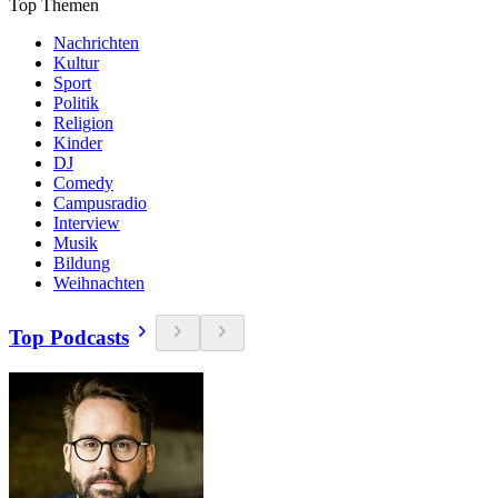
Top Themen
Nachrichten
Kultur
Sport
Politik
Religion
Kinder
DJ
Comedy
Campusradio
Interview
Musik
Bildung
Weihnachten
Top Podcasts