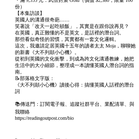
・滿 9,555 元：武倍對策 Gold（價值 $2,380，限量 100
份）
【本集訪談】
英國人的溝通很奇葩……
笑著說「改天一起吃頓飯」，其實是在跟你說再見？
在英國，真正難懂的不是英文，是話裡的潛台詞。
那些看似奇怪的習慣，其實都有一套文化邏輯。
這次，我邀請定居英國十五年的讀者太太 Moja，聊聊她
的新書《大不列顛小心機》。
從初到英國的文化衝擊，到成為跨文化溝通教練，她把
生活中的大小細節，整理成一本讀懂英國人潛台詞的指
南。
📝部落格文字版：
《大不列顛小心機》讀後心得：搞懂英國人話裡的潛台
詞
📚傳送門：訂閱電子報、追蹤社群平台、業配清單、與
我聯絡
https://readingoutpost.com/bio