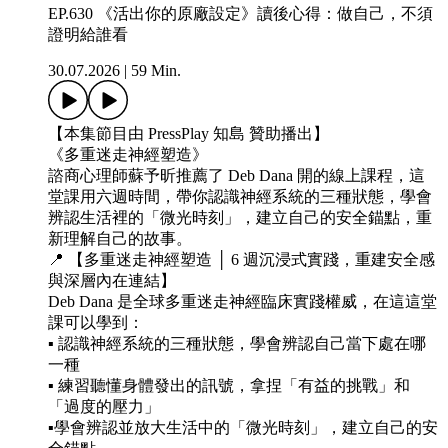
EP.630 《活出你的原廠設定》讀後心得：做自己，不須
證明給誰看
30.07.2026
|
59 Min.
【本集節目由 PressPlay 知島 贊助播出】
《多重迷走神經塑造》
諮商心理師蘇予昕推薦了 Deb Dana 開的線上課程，這
堂課用六週時間，帶你認識神經系統的三種狀態，學會
辨認生活裡的「微光時刻」，建立自己的安全錨點，重
新理解自己的故事。
📍 【多重迷走神經塑造 │ 6 週沉浸式實踐，重建安全感
與深層內在連結】
Deb Dana 是全球多重迷走神經臨床實踐權威，在這這堂
課可以學到：
▪️ 認識神經系統的三種狀態，學會辨認自己當下處在哪
一種
▪️ 練習聽懂身體發出的訊號，拿捏「有益的挑戰」和
「過度的壓力」
▪️學會辨認並放大生活中的「微光時刻」，建立自己的安