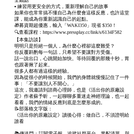
全錨點
▪️ 練習用更安全的方式，重新理解自己的故事
如果你也常常搞不懂自己為什麼會這樣反應，也許這堂
課，能成為你重新認識自己的起點。
🎁募資期超優惠，輸入「WAKI350」現省 $350！
🔍查看課程：https://www.pressplay.cc/link/s/6134F582
【本集訪談】
明明只是拒絕一個人，為什麼心裡卻這麼難受？
你反覆斟酌每一句話，只希望不要讓對方受傷。
話一說出口，心跳開始加快。等待回覆的那幾十秒，胃
也跟著揪了起來。
很多人都有過這樣的經驗。
因為從很小的時候開始，我們的身體就慢慢記住了一件
事：「不要讓別人不開心。」
這次，我邀請到諮商心理師，也是《活出你的原廠設
定》作者蘇予昕，一起聊聊多重迷走神經理論，也一起
看看，我們的情緒反應到底是怎麼形成的。
📝部落格文字版：
《活出你的原廠設定》讀後心得：做自己，不須證明給
誰看
📚傳送門：訂閱電子報、追蹤社群平台、業配清單、與