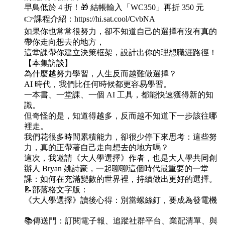
早鳥低於 4 折！🎁 結帳輸入「WC350」再折 350 元
👉課程介紹：https://hi.sat.cool/CvbNA
如果你也常常很努力，卻不知道自己的選擇有沒有真的
帶你走向想去的地方，
這堂課帶你建立決策框架，設計出你的理想職涯路徑！
【本集訪談】
為什麼越努力學習，人生反而越難做選擇？
AI 時代，我們比任何時候都更容易學習。
一本書、一堂課、一個 AI 工具，都能快速獲得新的知
識。
但奇怪的是，知道得越多，反而越不知道下一步該往哪
裡走。
我們花很多時間累積能力，卻很少停下來思考：這些努
力，真的正帶著自己走向想去的地方嗎？
這次，我邀請《大人學選擇》作者，也是大人學共同創
辦人 Bryan 姚詩豪，一起聊聊這個時代最重要的一堂
課：如何在充滿變數的世界裡，持續做出更好的選擇。
📝部落格文字版：
《大人學選擇》讀後心得：別當螺絲釘，要成為發電機
📚傳送門：訂閱電子報、追蹤社群平台、業配清單、與