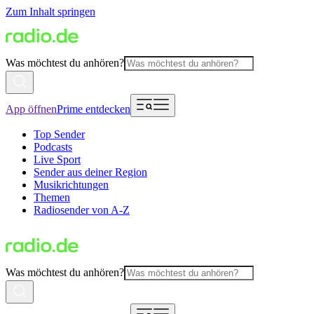
Zum Inhalt springen
Was möchtest du anhören?
App öffnen
Prime entdecken
Top Sender
Podcasts
Live Sport
Sender aus deiner Region
Musikrichtungen
Themen
Radiosender von A-Z
Was möchtest du anhören?