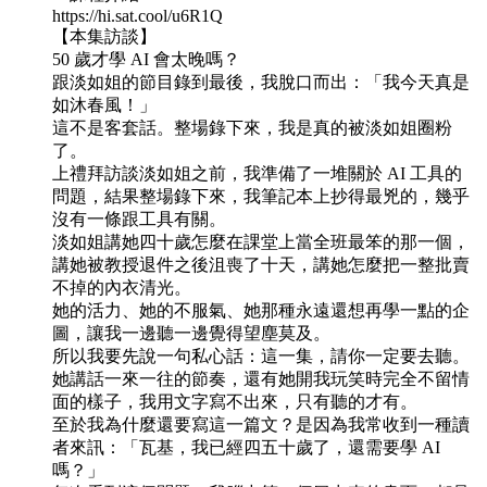
https://hi.sat.cool/u6R1Q
【本集訪談】
50 歲才學 AI 會太晚嗎？
跟淡如姐的節目錄到最後，我脫口而出：「我今天真是
如沐春風！」
這不是客套話。整場錄下來，我是真的被淡如姐圈粉
了。
上禮拜訪談淡如姐之前，我準備了一堆關於 AI 工具的
問題，結果整場錄下來，我筆記本上抄得最兇的，幾乎
沒有一條跟工具有關。
淡如姐講她四十歲怎麼在課堂上當全班最笨的那一個，
講她被教授退件之後沮喪了十天，講她怎麼把一整批賣
不掉的內衣清光。
她的活力、她的不服氣、她那種永遠還想再學一點的企
圖，讓我一邊聽一邊覺得望塵莫及。
所以我要先說一句私心話：這一集，請你一定要去聽。
她講話一來一往的節奏，還有她開我玩笑時完全不留情
面的樣子，我用文字寫不出來，只有聽的才有。
至於我為什麼還要寫這一篇文？是因為我常收到一種讀
者來訊：「瓦基，我已經四五十歲了，還需要學 AI
嗎？」