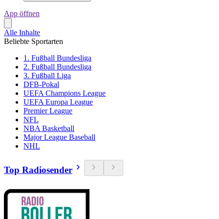
App öffnen
Alle Inhalte
Beliebte Sportarten
1. Fußball Bundesliga
2. Fußball Bundesliga
3. Fußball Liga
DFB-Pokal
UEFA Champions League
UEFA Europa League
Premier League
NFL
NBA Basketball
Major League Baseball
NHL
Top Radiosender