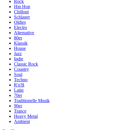
Rock
Hip Hop
Chillout
Schlager
Oldies
Electro
Alternative
80er
Klassik
House
Jazz
Indie
Classic Rock
Country
Soul
Techno
R'n'B
Latin
70er
Traditionelle Musik
90er
Trance
Heavy Metal
Ambient