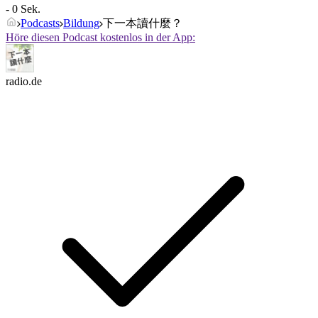
- 0 Sek.
Podcasts
Bildung
下一本讀什麼？
Höre diesen Podcast kostenlos in der App:
radio.de