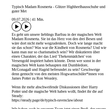
Typisch Madam Rosmerta - Glitzer Highheelhausschuhe und
guter Met
09.07.2026
|
41 Min.
Es geht um unsere lieblings Barfrau in der magischen Welt
Madam Rosmerta. Sie ist das Herz von den drei Besen und
wäre dort nicht mehr wegzudenken. Doch wie lange macht
sie das schon? Was war die Kindheit von Rosmerta? Und wie
kann man nur so charismatisch sein? Wir diskutieren über
einen Charakter, der das Lied 'Thekenmädchen' von
Versengold inspiriert haben könnte. Denn wer sonst in der
magischen Welt kann behaupten mit Dumbledore,
McGonagall und Hagrid befreundet zu sein? Geschweige
denn gemocht von den meisten Hogwartsschüler*innen von
James Potter zu Ron Weasley.
Wenn ihr mehr abschweifende Diskussionen über Harry
Potter und die magische Welt haben wollt, findet ihr die auf
Steady:
⁠https://steady.page/de/typisch-ravenclaw/about
Wir haben auch in unserem Team jetzt einen Profi, der unsere