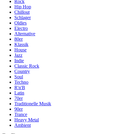
Rock
Hip Hop
Chillout
Schlager
Oldies
Electro
Alternative
80er
Klassik
House
Jazz
Indie
Classic Rock
Country
Soul
Techno
R'n'B
Latin
70er
Traditionelle Musik
90er
Trance
Heavy Metal
Ambient