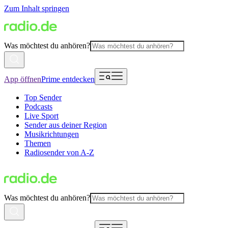
Zum Inhalt springen
Was möchtest du anhören?
App öffnen
Prime entdecken
Top Sender
Podcasts
Live Sport
Sender aus deiner Region
Musikrichtungen
Themen
Radiosender von A-Z
Was möchtest du anhören?