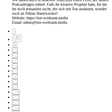
Podcastfolgen edited. Falls ihr kreative Projekte habt, für die
ihr noch jemanden sucht, der sich mit Ton auskennt, wendet
euch an Niklas Hanewacker!
Website: https://ton-werkstatt.media
Email: niklas@ton-werkstatt.media
1
2
3
4
5
6
7
8
9
10
11
18
19