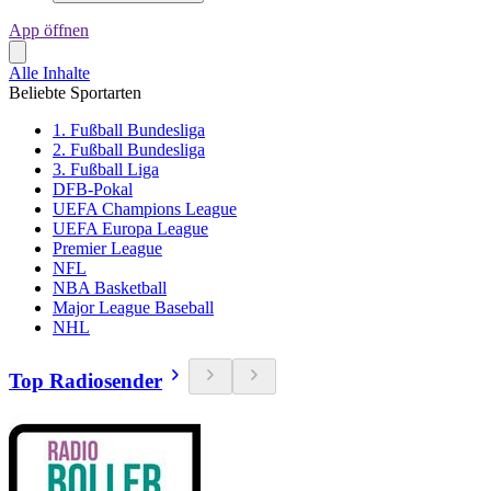
App öffnen
Alle Inhalte
Beliebte Sportarten
1. Fußball Bundesliga
2. Fußball Bundesliga
3. Fußball Liga
DFB-Pokal
UEFA Champions League
UEFA Europa League
Premier League
NFL
NBA Basketball
Major League Baseball
NHL
Top Radiosender