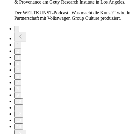
& Provenance am Getty Research Institute in Los Angeles.
Der WELTKUNST-Podcast „Was macht die Kunst?“ wird in
Partnerschaft mit Volkswagen Group Culture produziert.
1
2
3
4
5
6
7
8
9
10
11
12
13
14