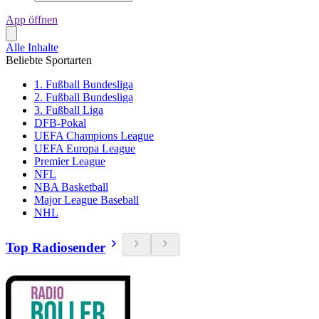
App öffnen
Alle Inhalte
Beliebte Sportarten
1. Fußball Bundesliga
2. Fußball Bundesliga
3. Fußball Liga
DFB-Pokal
UEFA Champions League
UEFA Europa League
Premier League
NFL
NBA Basketball
Major League Baseball
NHL
Top Radiosender