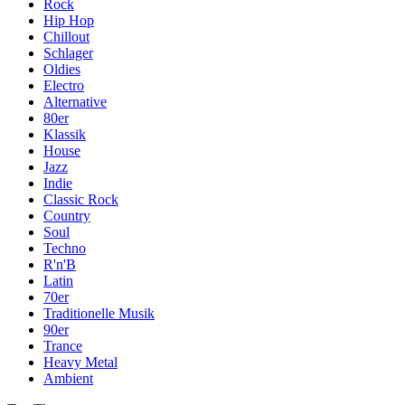
Rock
Hip Hop
Chillout
Schlager
Oldies
Electro
Alternative
80er
Klassik
House
Jazz
Indie
Classic Rock
Country
Soul
Techno
R'n'B
Latin
70er
Traditionelle Musik
90er
Trance
Heavy Metal
Ambient