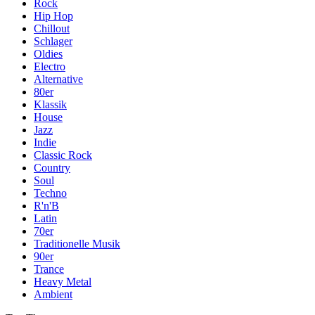
Rock
Hip Hop
Chillout
Schlager
Oldies
Electro
Alternative
80er
Klassik
House
Jazz
Indie
Classic Rock
Country
Soul
Techno
R'n'B
Latin
70er
Traditionelle Musik
90er
Trance
Heavy Metal
Ambient