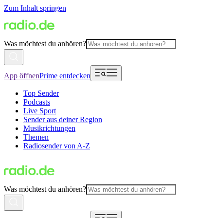
Zum Inhalt springen
Was möchtest du anhören?
App öffnen
Prime entdecken
Top Sender
Podcasts
Live Sport
Sender aus deiner Region
Musikrichtungen
Themen
Radiosender von A-Z
Was möchtest du anhören?