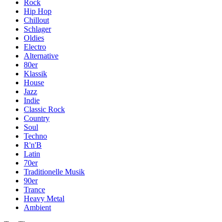
Rock
Hip Hop
Chillout
Schlager
Oldies
Electro
Alternative
80er
Klassik
House
Jazz
Indie
Classic Rock
Country
Soul
Techno
R'n'B
Latin
70er
Traditionelle Musik
90er
Trance
Heavy Metal
Ambient