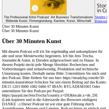
Stories i
The Professional Artist Podcast: Art Business Transformations
Bildende Kunst, Firmengründung, Karriere, Kunst, Wirtschaft
Bildende
Über 30 Minuten Kunst
Über 30 Minuten Kunst
Über 30 Minuten Kunst
Mit diesem Podcast will ich Sie regelmäßig und unkompliziert für
alte und neue Meisterwerke begeistern. Ich bin Jens Trocha,
Journalist & Autor, in Dresden aufgewachsen und zu Hause. In
diesem Projekt steckt jede Menge Herzblut: Recherchen und
Vorbereitungen sind zeitaufwendig, Produktion und technische
Umsetzung kosten. Deshalb meine Bitte: Unterstützen Sie mich und
den Podcast. Bitte fördern Sie uns hier: https://steadyhq.com/de/30-
minuten-kunst/about Schicken Sie uns einem Beitrag auf das Konto:
DE15 1203 0000 1082 0466 97 IBAN: BYLADEM1001 Oder
unterstützen Sie den Podcast per Paypal:
https://paypal.me/JensTrocha?country.x=DE&locale.x=de_DE
(Link kopieren und in die Adresszeile des Browsers einfügen)
DANKE :-) Dieser Podcast ist wie eine gute Führung durch
Ausstellungen, Museen und Galerien. Podcast hören ist einfach und