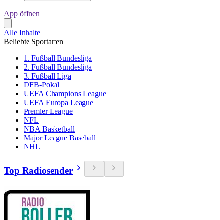
App öffnen
Alle Inhalte
Beliebte Sportarten
1. Fußball Bundesliga
2. Fußball Bundesliga
3. Fußball Liga
DFB-Pokal
UEFA Champions League
UEFA Europa League
Premier League
NFL
NBA Basketball
Major League Baseball
NHL
Top Radiosender