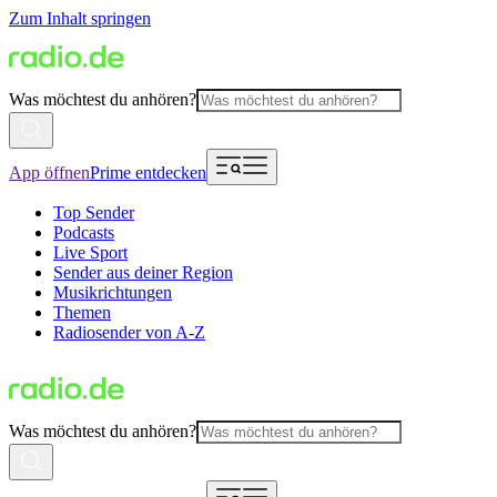
Zum Inhalt springen
Was möchtest du anhören?
App öffnen
Prime entdecken
Top Sender
Podcasts
Live Sport
Sender aus deiner Region
Musikrichtungen
Themen
Radiosender von A-Z
Was möchtest du anhören?