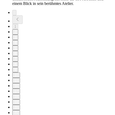
einem Blick in sein berühmtes Atelier.
1
2
3
4
5
6
7
8
9
10
11
16
17
18
19
20
21