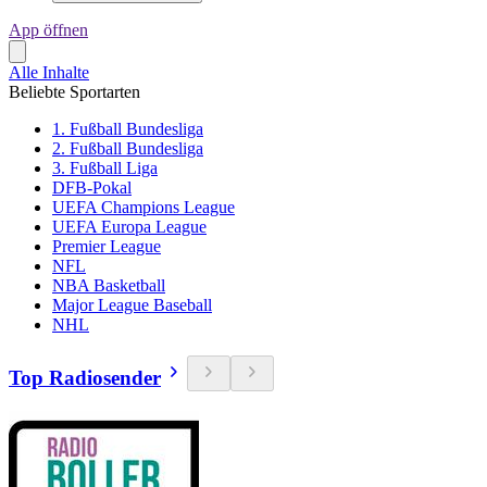
App öffnen
Alle Inhalte
Beliebte Sportarten
1. Fußball Bundesliga
2. Fußball Bundesliga
3. Fußball Liga
DFB-Pokal
UEFA Champions League
UEFA Europa League
Premier League
NFL
NBA Basketball
Major League Baseball
NHL
Top Radiosender