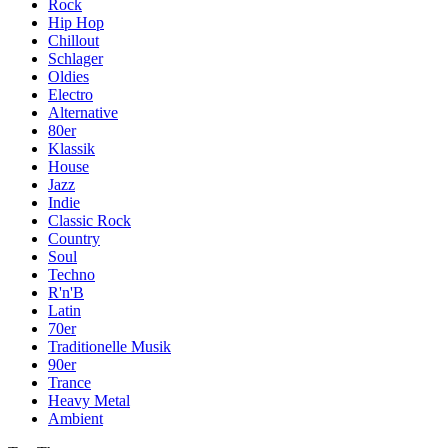
Rock
Hip Hop
Chillout
Schlager
Oldies
Electro
Alternative
80er
Klassik
House
Jazz
Indie
Classic Rock
Country
Soul
Techno
R'n'B
Latin
70er
Traditionelle Musik
90er
Trance
Heavy Metal
Ambient