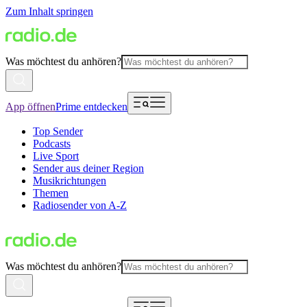
Zum Inhalt springen
Was möchtest du anhören?
App öffnen
Prime entdecken
Top Sender
Podcasts
Live Sport
Sender aus deiner Region
Musikrichtungen
Themen
Radiosender von A-Z
Was möchtest du anhören?