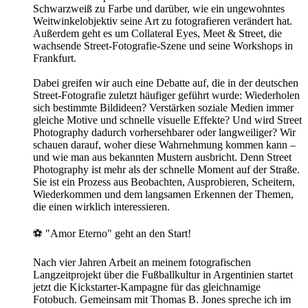
Schwarzweiß zu Farbe und darüber, wie ein ungewohntes
Weitwinkelobjektiv seine Art zu fotografieren verändert hat.
Außerdem geht es um Collateral Eyes, Meet & Street, die
wachsende Street-Fotografie-Szene und seine Workshops in
Frankfurt.
Dabei greifen wir auch eine Debatte auf, die in der deutschen
Street-Fotografie zuletzt häufiger geführt wurde: Wiederholen
sich bestimmte Bildideen? Verstärken soziale Medien immer
gleiche Motive und schnelle visuelle Effekte? Und wird Street
Photography dadurch vorhersehbarer oder langweiliger? Wir
schauen darauf, woher diese Wahrnehmung kommen kann –
und wie man aus bekannten Mustern ausbricht. Denn Street
Photography ist mehr als der schnelle Moment auf der Straße.
Sie ist ein Prozess aus Beobachten, Ausprobieren, Scheitern,
Wiederkommen und dem langsamen Erkennen der Themen,
die einen wirklich interessieren.
⚽ "Amor Eterno" geht an den Start!
Nach vier Jahren Arbeit an meinem fotografischen
Langzeitprojekt über die Fußballkultur in Argentinien startet
jetzt die Kickstarter-Kampagne für das gleichnamige
Fotobuch. Gemeinsam mit Thomas B. Jones spreche ich im