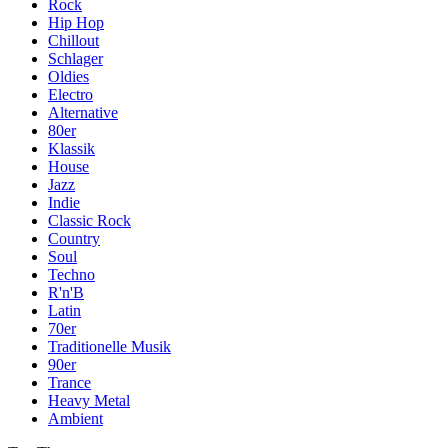
Rock
Hip Hop
Chillout
Schlager
Oldies
Electro
Alternative
80er
Klassik
House
Jazz
Indie
Classic Rock
Country
Soul
Techno
R'n'B
Latin
70er
Traditionelle Musik
90er
Trance
Heavy Metal
Ambient