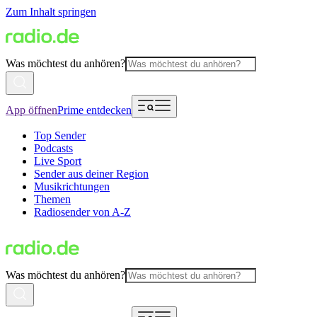
Zum Inhalt springen
Was möchtest du anhören?
App öffnen
Prime entdecken
Top Sender
Podcasts
Live Sport
Sender aus deiner Region
Musikrichtungen
Themen
Radiosender von A-Z
Was möchtest du anhören?