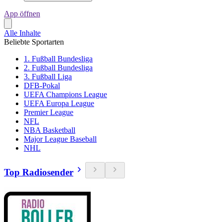
App öffnen
Alle Inhalte
Beliebte Sportarten
1. Fußball Bundesliga
2. Fußball Bundesliga
3. Fußball Liga
DFB-Pokal
UEFA Champions League
UEFA Europa League
Premier League
NFL
NBA Basketball
Major League Baseball
NHL
Top Radiosender