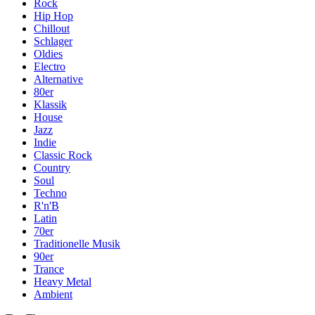
Rock
Hip Hop
Chillout
Schlager
Oldies
Electro
Alternative
80er
Klassik
House
Jazz
Indie
Classic Rock
Country
Soul
Techno
R'n'B
Latin
70er
Traditionelle Musik
90er
Trance
Heavy Metal
Ambient