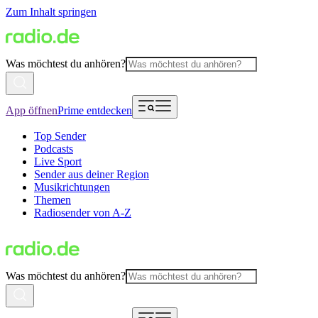
Zum Inhalt springen
Was möchtest du anhören?
App öffnen
Prime entdecken
Top Sender
Podcasts
Live Sport
Sender aus deiner Region
Musikrichtungen
Themen
Radiosender von A-Z
Was möchtest du anhören?