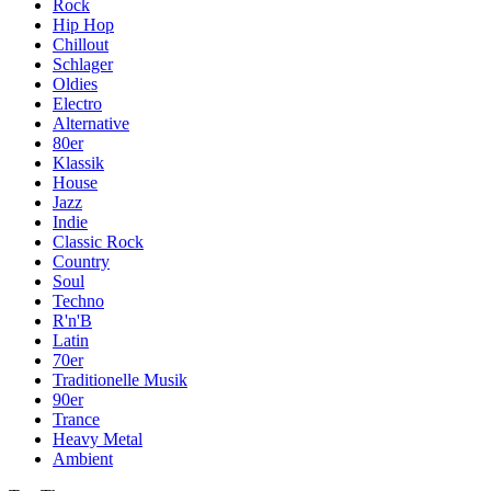
Rock
Hip Hop
Chillout
Schlager
Oldies
Electro
Alternative
80er
Klassik
House
Jazz
Indie
Classic Rock
Country
Soul
Techno
R'n'B
Latin
70er
Traditionelle Musik
90er
Trance
Heavy Metal
Ambient