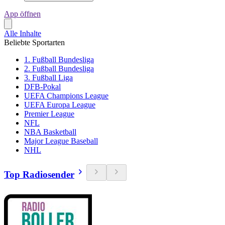
App öffnen
Alle Inhalte
Beliebte Sportarten
1. Fußball Bundesliga
2. Fußball Bundesliga
3. Fußball Liga
DFB-Pokal
UEFA Champions League
UEFA Europa League
Premier League
NFL
NBA Basketball
Major League Baseball
NHL
Top Radiosender