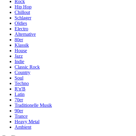
Rock
Hip Hop
Chillout
Schlager
Oldies
Electro
Alternative
80er
Klassik
House
Jazz
Indie
Classic Rock
Country
Soul
Techno
R'n'B
Latin
70er
Traditionelle Musik
90er
Trance
Heavy Metal
Ambient