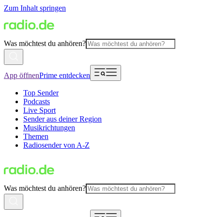
Zum Inhalt springen
Was möchtest du anhören?
App öffnen
Prime entdecken
Top Sender
Podcasts
Live Sport
Sender aus deiner Region
Musikrichtungen
Themen
Radiosender von A-Z
Was möchtest du anhören?