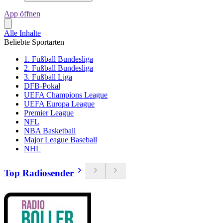
App öffnen
Alle Inhalte
Beliebte Sportarten
1. Fußball Bundesliga
2. Fußball Bundesliga
3. Fußball Liga
DFB-Pokal
UEFA Champions League
UEFA Europa League
Premier League
NFL
NBA Basketball
Major League Baseball
NHL
Top Radiosender