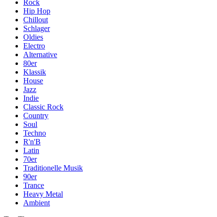
Rock
Hip Hop
Chillout
Schlager
Oldies
Electro
Alternative
80er
Klassik
House
Jazz
Indie
Classic Rock
Country
Soul
Techno
R'n'B
Latin
70er
Traditionelle Musik
90er
Trance
Heavy Metal
Ambient