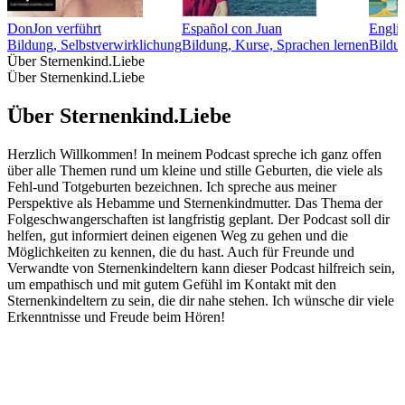
DonJon verführt
Español con Juan
Englis
Bildung, Selbstverwirklichung
Bildung, Kurse, Sprachen lernen
Bildun
Über Sternenkind.Liebe
Über Sternenkind.Liebe
Über Sternenkind.Liebe
Herzlich Willkommen! In meinem Podcast spreche ich ganz offen
über alle Themen rund um kleine und stille Geburten, die viele als
Fehl-und Totgeburten bezeichnen. Ich spreche aus meiner
Perspektive als Hebamme und Sternenkindmutter. Das Thema der
Folgeschwangerschaften ist langfristig geplant. Der Podcast soll dir
helfen, gut informiert deinen eigenen Weg zu gehen und die
Möglichkeiten zu kennen, die du hast. Auch für Freunde und
Verwandte von Sternenkindeltern kann dieser Podcast hilfreich sein,
um empathisch und mit gutem Gefühl im Kontakt mit den
Sternenkindeltern zu sein, die dir nahe stehen. Ich wünsche dir viele
Erkenntnisse und Freude beim Hören!
Podcast-Website