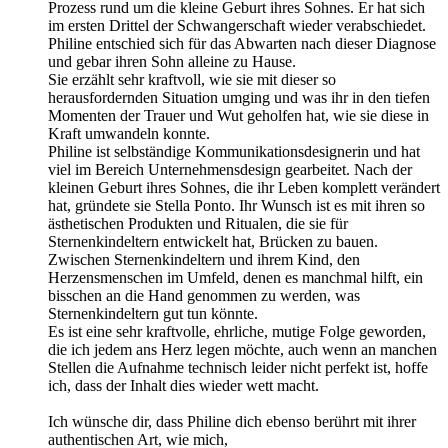
Prozess rund um die kleine Geburt ihres Sohnes. Er hat sich
im ersten Drittel der Schwangerschaft wieder verabschiedet.
Philine entschied sich für das Abwarten nach dieser Diagnose
und gebar ihren Sohn alleine zu Hause.
Sie erzählt sehr kraftvoll, wie sie mit dieser so
herausfordernden Situation umging und was ihr in den tiefen
Momenten der Trauer und Wut geholfen hat, wie sie diese in
Kraft umwandeln konnte.
Philine ist selbständige Kommunikationsdesignerin und hat
viel im Bereich Unternehmensdesign gearbeitet. Nach der
kleinen Geburt ihres Sohnes, die ihr Leben komplett verändert
hat, gründete sie Stella Ponto. Ihr Wunsch ist es mit ihren so
ästhetischen Produkten und Ritualen, die sie für
Sternenkindeltern entwickelt hat, Brücken zu bauen.
Zwischen Sternenkindeltern und ihrem Kind, den
Herzensmenschen im Umfeld, denen es manchmal hilft, ein
bisschen an die Hand genommen zu werden, was
Sternenkindeltern gut tun könnte.
Es ist eine sehr kraftvolle, ehrliche, mutige Folge geworden,
die ich jedem ans Herz legen möchte, auch wenn an manchen
Stellen die Aufnahme technisch leider nicht perfekt ist, hoffe
ich, dass der Inhalt dies wieder wett macht.
Ich wünsche dir, dass Philine dich ebenso berührt mit ihrer
authentischen Art, wie mich,