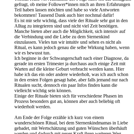
gefragt, ob meine Follower*innen mich an ihren Erfahrungen
Teil haben lassen möchten und habe so viele Antworten
bekommen! Tausend Dank auch hier nochmal dafür!
Es ist mir sehr wichtig, dass viele der Rituale sehr gut in den
Alltag zu integrieren sind und nicht viel Zeit benötigen.
Manche bieten aber auch die Möglichkeit, sich intensiv auf
die Verbindung und die Liebe zu dem Sternenkind
einzulassen. Vieles tun wir intuitiv und sehen es nicht als
Ritual, es kann jedoch genau die selbe Wirkung haben, wenn
wir es bewusst tun.
Ich beginne in der Schwangerschaft nach einer Diagnose, da
gerade im ersten Trimester ja durchaus auch einige Zeit mit
Warten auf die kleine Geburt verbracht werden kann. Hier
habe ich das ein oder andere wiederholt, was ich auch schon
in den ersten Folgen gesagt habe, aber falls jemand nur nach
Ritualen sucht, dennoch ein paar Infos finden kann die
vielleicht wichtig sein können.
Einige der Rituale bieten sich für verschiedene Phasen im
Prozess besonders gut an, können aber auch beliebig oft
wiederholt werden.
Am Ende der Folge erzähle ich kurz von einem
wunderschönen Ritual, bei dem Sternenkindmamas in Liebe
gebadet, mit Wertschätzung und guten Wünschen überhäuft
werden und dadurch mit neuer Kraft ihren weiteren Weg