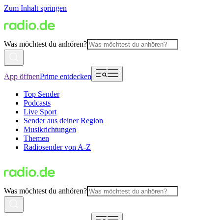
Zum Inhalt springen
Was möchtest du anhören?
App öffnen
Prime entdecken
Top Sender
Podcasts
Live Sport
Sender aus deiner Region
Musikrichtungen
Themen
Radiosender von A-Z
Was möchtest du anhören?