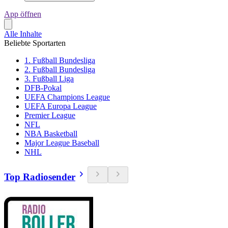
App öffnen
Alle Inhalte
Beliebte Sportarten
1. Fußball Bundesliga
2. Fußball Bundesliga
3. Fußball Liga
DFB-Pokal
UEFA Champions League
UEFA Europa League
Premier League
NFL
NBA Basketball
Major League Baseball
NHL
Top Radiosender