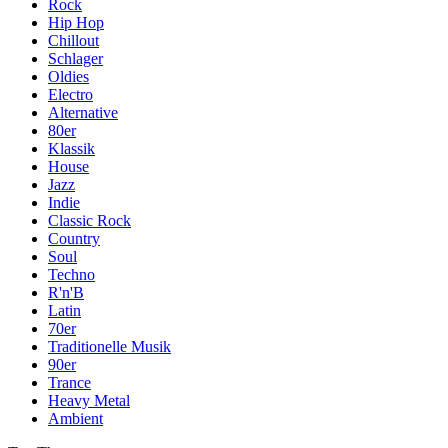
Rock
Hip Hop
Chillout
Schlager
Oldies
Electro
Alternative
80er
Klassik
House
Jazz
Indie
Classic Rock
Country
Soul
Techno
R'n'B
Latin
70er
Traditionelle Musik
90er
Trance
Heavy Metal
Ambient