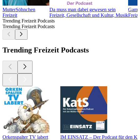
MutterSöhnchen
Da muss man dabei gewesen sein
GameS
Freizeit
Freizeit, Gesellschaft und Kultur, Musik
Freize
Trending Freizeit Podcasts
Trending Freizeit Podcasts
Trending Freizeit Podcasts
Orkenspalter TV labert
IM EINSATZ – Der Podcast für den Kat