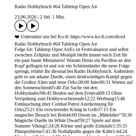
Radio Hobbybruch #64 Tabletop Open Air
23.06.2026
|
2 Std. 1 Min.
❤️ Unterstützt uns bei Ko-fi: https://www.ko-fi.com/diced
Radio Hobbybruch #64 Tabletop Open Air
Folge 64: Tabletop Open AirEs ist Festivalsaison und selbst
zwischen Zeltplatz und Moshpit bleibt immer noch Zeit für
ein paar bunte Miniaturen! Warum Denis ein Pavillon an den
Kopf geflogen ist und wie ein Schirmständer die neue Folge
sprengt, erfahrt Ihr diesmal bei Radio Hobbybruch. Außerdem
geht es um arkane Duelle, einen denkwürdigen Kampf gegen
die Großen Alten und neue Orks.00:00 Intro00:31 Warten auf
den Sonnenschirm05:40 Zur Sache mit den
Hobbydudes!06:45 Beulen auf dem Festival09:15 Ohne
Verspätung zum Hobbywochenende12:22 Werbung15:46
Enttäuschung über Combat Patrol Anerkennung für
Orks25:21 Ein verwirrender König in Gelb37:15 Ein
magischer Besuch bei Bob44:09 Doom im „Mittelalter“50:30
Magische Duelle im White Dwarf59:27 Spiele auf dem
Summer Viking1:24:26 Kleine und große Einkäufe1:35:35
Platzprobleme1:41:36 Notfallpullis gegen die Kälte1:44:24