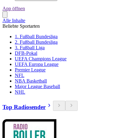
App öffnen
Alle Inhalte
Beliebte Sportarten
1. Fußball Bundesliga
2. Fußball Bundesliga
3. Fußball Liga
DFB-Pokal
UEFA Champions League
UEFA Europa League
Premier League
NFL
NBA Basketball
Major League Baseball
NHL
Top Radiosender