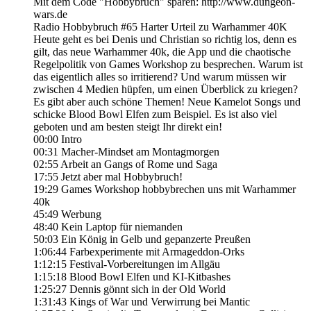
Mit dem Code "Hobbybruch" sparen: http://www.dungeon-
wars.de
Radio Hobbybruch #65 Harter Urteil zu Warhammer 40K
Heute geht es bei Denis und Christian so richtig los, denn es
gilt, das neue Warhammer 40k, die App und die chaotische
Regelpolitik von Games Workshop zu besprechen. Warum ist
das eigentlich alles so irritierend? Und warum müssen wir
zwischen 4 Medien hüpfen, um einen Überblick zu kriegen?
Es gibt aber auch schöne Themen! Neue Kamelot Songs und
schicke Blood Bowl Elfen zum Beispiel. Es ist also viel
geboten und am besten steigt Ihr direkt ein!
00:00 Intro
00:31 Macher-Mindset am Montagmorgen
02:55 Arbeit an Gangs of Rome und Saga
17:55 Jetzt aber mal Hobbybruch!
19:29 Games Workshop hobbybrechen uns mit Warhammer
40k
45:49 Werbung
48:40 Kein Laptop für niemanden
50:03 Ein König in Gelb und gepanzerte Preußen
1:06:44 Farbexperimente mit Armageddon-Orks
1:12:15 Festival-Vorbereitungen im Allgäu
1:15:18 Blood Bowl Elfen und KI-Kitbashes
1:25:27 Dennis gönnt sich in der Old World
1:31:43 Kings of War und Verwirrung bei Mantic