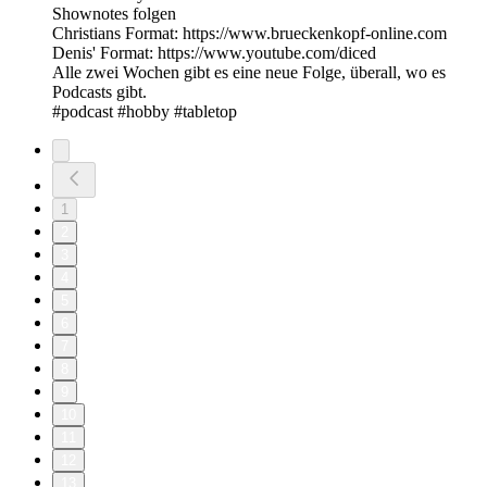
Shownotes folgen
Christians Format: https://www.brueckenkopf-online.com
Denis' Format: https://www.youtube.com/diced
Alle zwei Wochen gibt es eine neue Folge, überall, wo es
Podcasts gibt.
#podcast #hobby #tabletop
1
2
3
4
5
6
7
8
9
10
11
12
13