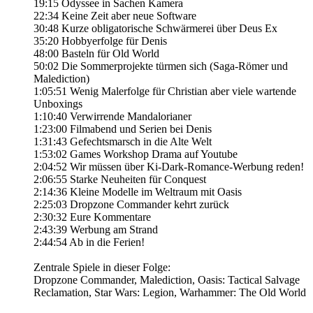
19:15 Odyssee in Sachen Kamera
22:34 Keine Zeit aber neue Software
30:48 Kurze obligatorische Schwärmerei über Deus Ex
35:20 Hobbyerfolge für Denis
48:00 Basteln für Old World
50:02 Die Sommerprojekte türmen sich (Saga-Römer und
Malediction)
1:05:51 Wenig Malerfolge für Christian aber viele wartende
Unboxings
1:10:40 Verwirrende Mandalorianer
1:23:00 Filmabend und Serien bei Denis
1:31:43 Gefechtsmarsch in die Alte Welt
1:53:02 Games Workshop Drama auf Youtube
2:04:52 Wir müssen über Ki-Dark-Romance-Werbung reden!
2:06:55 Starke Neuheiten für Conquest
2:14:36 Kleine Modelle im Weltraum mit Oasis
2:25:03 Dropzone Commander kehrt zurück
2:30:32 Eure Kommentare
2:43:39 Werbung am Strand
2:44:54 Ab in die Ferien!
Zentrale Spiele in dieser Folge:
Dropzone Commander, Malediction, Oasis: Tactical Salvage
Reclamation, Star Wars: Legion, Warhammer: The Old World