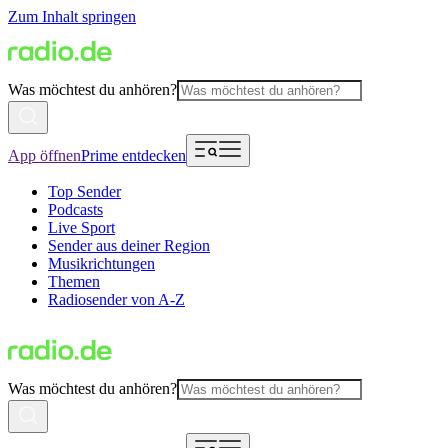
Zum Inhalt springen
Was möchtest du anhören?
App öffnen
Prime entdecken
Top Sender
Podcasts
Live Sport
Sender aus deiner Region
Musikrichtungen
Themen
Radiosender von A-Z
Was möchtest du anhören?