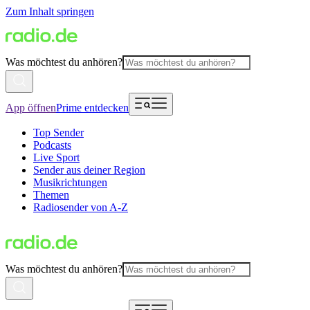
Zum Inhalt springen
Was möchtest du anhören?
App öffnen
Prime entdecken
Top Sender
Podcasts
Live Sport
Sender aus deiner Region
Musikrichtungen
Themen
Radiosender von A-Z
Was möchtest du anhören?