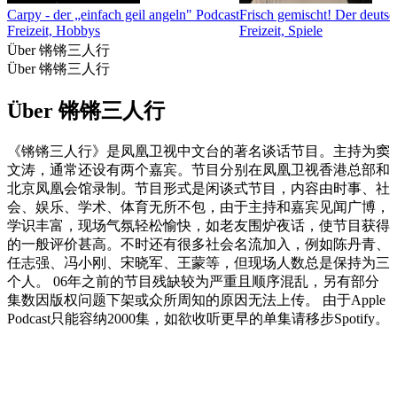
Carpy - der „einfach geil angeln" Podcast
Frisch gemischt! Der deuts
Freizeit, Hobbys
Freizeit, Spiele
Über 锵锵三人行
Über 锵锵三人行
Über 锵锵三人行
《锵锵三人行》是凤凰卫视中文台的著名谈话节目。主持为窦
文涛，通常还设有两个嘉宾。节目分别在凤凰卫视香港总部和
北京凤凰会馆录制。节目形式是闲谈式节目，内容由时事、社
会、娱乐、学术、体育无所不包，由于主持和嘉宾见闻广博，
学识丰富，现场气氛轻松愉快，如老友围炉夜话，使节目获得
的一般评价甚高。不时还有很多社会名流加入，例如陈丹青、
任志强、冯小刚、宋晓军、王蒙等，但现场人数总是保持为三
个人。 06年之前的节目残缺较为严重且顺序混乱，另有部分
集数因版权问题下架或众所周知的原因无法上传。 由于Apple
Podcast只能容纳2000集，如欲收听更早的单集请移步Spotify。
Podcast-Website