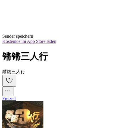
Sender speichern
Kostenlos im App Store laden
锵锵三人行
鏘鏘三人行
Freizeit