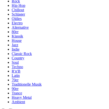
Rock
Hip Hop
Chillout
Schlager
Oldies
Electro
Alternative
80er
Klassik
House
Jazz
Indie
Classic Rock
Country
Soul
Techno
R'n'B
Latin
70er
Traditionelle Musik
90er
Trance
Heavy Metal
Ambient