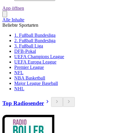
App öffnen
Alle Inhalte
Beliebte Sportarten
1. Fußball Bundesliga
2. Fußball Bundesliga
3. Fußball Liga
DFB-Pokal
UEFA Champions League
UEFA Europa League
Premier League
NFL
NBA Basketball
Major League Baseball
NHL
Top Radiosender