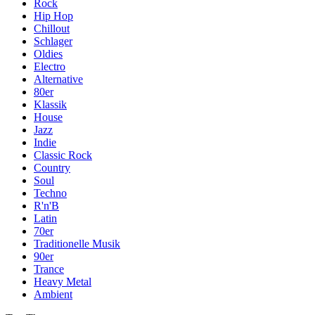
Rock
Hip Hop
Chillout
Schlager
Oldies
Electro
Alternative
80er
Klassik
House
Jazz
Indie
Classic Rock
Country
Soul
Techno
R'n'B
Latin
70er
Traditionelle Musik
90er
Trance
Heavy Metal
Ambient