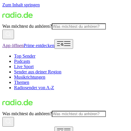
Zum Inhalt springen
Was möchtest du anhören?
App öffnen
Prime entdecken
Top Sender
Podcasts
Live Sport
Sender aus deiner Region
Musikrichtungen
Themen
Radiosender von A-Z
Was möchtest du anhören?