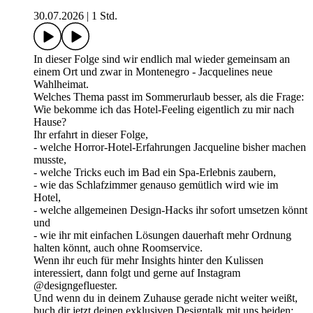
30.07.2026
|
1 Std.
In dieser Folge sind wir endlich mal wieder gemeinsam an
einem Ort und zwar in Montenegro - Jacquelines neue
Wahlheimat.
Welches Thema passt im Sommerurlaub besser, als die Frage:
Wie bekomme ich das Hotel-Feeling eigentlich zu mir nach
Hause?
Ihr erfahrt in dieser Folge,
- welche Horror-Hotel-Erfahrungen Jacqueline bisher machen
musste,
- welche Tricks euch im Bad ein Spa-Erlebnis zaubern,
- wie das Schlafzimmer genauso gemütlich wird wie im
Hotel,
- welche allgemeinen Design-Hacks ihr sofort umsetzen könnt
und
- wie ihr mit einfachen Lösungen dauerhaft mehr Ordnung
halten könnt, auch ohne Roomservice.
Wenn ihr euch für mehr Insights hinter den Kulissen
interessiert, dann folgt und gerne auf Instagram
@designgefluester.
Und wenn du in deinem Zuhause gerade nicht weiter weißt,
buch dir jetzt deinen exklusiven Designtalk mit uns beiden: