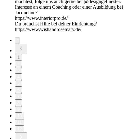
möchtest, folge uns auch gerne bei @designgefluester.
Interesse an einem Coaching oder einer Ausbildung bei
Jacqueline?
https://www.interiorpro.de/
Du brauchst Hilfe bei deiner Einrichtung?
https://www.wishandrosemary.de/
1
2
3
4
5
6
7
8
9
10
11
12