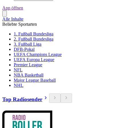
App öffnen
Alle Inhalte
Beliebte Sportarten
1. Fußball Bundesliga
2. Fußball Bundesliga
3. Fußball Liga
DFB-Pokal
UEFA Champions League
UEFA Europa League
Premier League
NFL
NBA Basketball
Major League Baseball
NHL
Top Radiosender