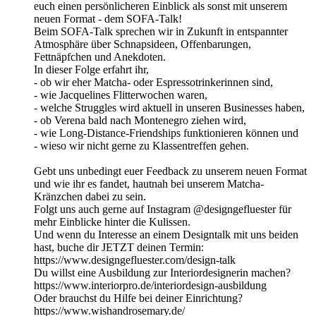
euch einen persönlicheren Einblick als sonst mit unserem
neuen Format - dem SOFA-Talk!
Beim SOFA-Talk sprechen wir in Zukunft in entspannter
Atmosphäre über Schnapsideen, Offenbarungen,
Fettnäpfchen und Anekdoten.
In dieser Folge erfahrt ihr,
- ob wir eher Matcha- oder Espressotrinkerinnen sind,
- wie Jacquelines Flitterwochen waren,
- welche Struggles wird aktuell in unseren Businesses haben,
- ob Verena bald nach Montenegro ziehen wird,
- wie Long-Distance-Friendships funktionieren können und
- wieso wir nicht gerne zu Klassentreffen gehen.
Gebt uns unbedingt euer Feedback zu unserem neuen Format
und wie ihr es fandet, hautnah bei unserem Matcha-
Kränzchen dabei zu sein.
Folgt uns auch gerne auf Instagram @designgefluester für
mehr Einblicke hinter die Kulissen.
Und wenn du Interesse an einem Designtalk mit uns beiden
hast, buche dir JETZT deinen Termin:
https://www.designgefluester.com/design-talk
Du willst eine Ausbildung zur Interiordesignerin machen?
https://www.interiorpro.de/interiordesign-ausbildung
Oder brauchst du Hilfe bei deiner Einrichtung?
https://www.wishandrosemary.de/