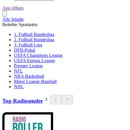
App öffnen
Alle Inhalte
Beliebte Sportarten
1. Fußball Bundesliga
2. Fußball Bundesliga
3. Fußball Liga
DFB-Pokal
UEFA Champions League
UEFA Europa League
Premier League
NFL
NBA Basketball
Major League Baseball
NHL
Top Radiosender