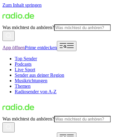
Zum Inhalt springen
Was möchtest du anhören?
App öffnen
Prime entdecken
Top Sender
Podcasts
Live Sport
Sender aus deiner Region
Musikrichtungen
Themen
Radiosender von A-Z
Was möchtest du anhören?