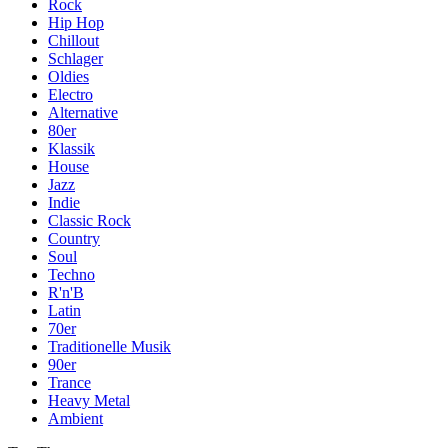
Rock
Hip Hop
Chillout
Schlager
Oldies
Electro
Alternative
80er
Klassik
House
Jazz
Indie
Classic Rock
Country
Soul
Techno
R'n'B
Latin
70er
Traditionelle Musik
90er
Trance
Heavy Metal
Ambient