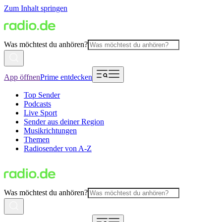
Zum Inhalt springen
Was möchtest du anhören?
App öffnen
Prime entdecken
Top Sender
Podcasts
Live Sport
Sender aus deiner Region
Musikrichtungen
Themen
Radiosender von A-Z
Was möchtest du anhören?