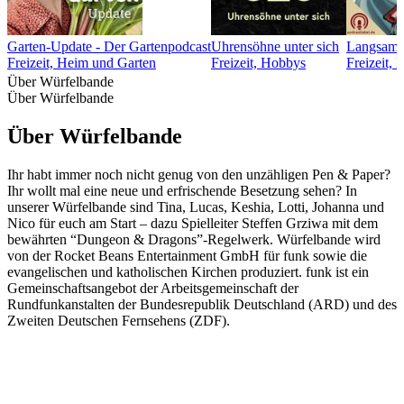
Garten-Update - Der Gartenpodcast
Uhrensöhne unter sich
Langsamfa
Freizeit, Heim und Garten
Freizeit, Hobbys
Freizeit,
Über Würfelbande
Über Würfelbande
Über Würfelbande
Ihr habt immer noch nicht genug von den unzähligen Pen & Paper?
Ihr wollt mal eine neue und erfrischende Besetzung sehen? In
unserer Würfelbande sind Tina, Lucas, Keshia, Lotti, Johanna und
Nico für euch am Start – dazu Spielleiter Steffen Grziwa mit dem
bewährten “Dungeon & Dragons”-Regelwerk. Würfelbande wird
von der Rocket Beans Entertainment GmbH für funk sowie die
evangelischen und katholischen Kirchen produziert. funk ist ein
Gemeinschaftsangebot der Arbeitsgemeinschaft der
Rundfunkanstalten der Bundesrepublik Deutschland (ARD) und des
Zweiten Deutschen Fernsehens (ZDF).
Podcast-Website