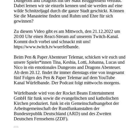
Dungeons and Dragons mit der Stadt Bruggenstein vertraut.
Dabei lernen wir sie einzeln kennen und sie werden auf eine
wilde Schnitzeljagd durch die ganze Stadt geschickt. Können
Sie die Manasteine finden und Ruhm und Ehre für sich
gewinnen?
Zu diesem Video gibt es am Mittwoch, den 21.12.2022 um
20:00 Uhr einen React-Stream auf unserem Twitch-Kanal.
Kommt doch vorbei und schnackt mit uns!
https://www.twitch.tv/wuerfelbande.
Beim Pen & Paper Abenteuer Telemar, schicken wir euch und
unsere Spieler*innen Tina, Keshia, Lotti, Johanna, Lucas und
Nico in ein emotionales Dungeons and Dragons Abenteuer.
Ab dem 20.12. findet ihr immer dienstags eine von insgesamt
fünf Folgen des Pen & Paper Telemar auf dem YouTube
Kanal Würfelbande. Der Podcast folgt mittwochs morgens.
Würfelbande wird von der Rocket Beans Entertainment
GmbH für funk sowie die evangelischen und katholischen
Kirchen produziert. funk ist ein Gemeinschaftsangebot der
Arbeitsgemeinschaft der Rundfunkanstalten der
Bundesrepublik Deutschland (ARD) und des Zweiten
Deutschen Fernsehens (ZDF).