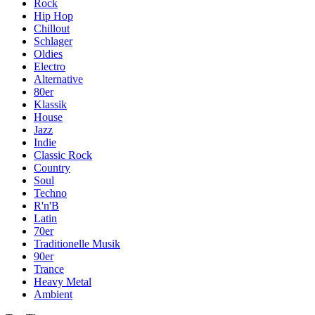
Rock
Hip Hop
Chillout
Schlager
Oldies
Electro
Alternative
80er
Klassik
House
Jazz
Indie
Classic Rock
Country
Soul
Techno
R'n'B
Latin
70er
Traditionelle Musik
90er
Trance
Heavy Metal
Ambient