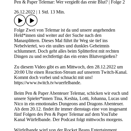
Pen & Paper Telemar: Wer vergießt das erste Blut? | Folge 2
26.12.2022
|
1 Std. 13 Min.
Folge Zwei von Telemar ist da und unsere angehenden
Held*innen sind weiter auf der Suche nach den
Manasplittern. Dieses Mal führt ihr Weg sie tief ins
Nebelviertel, wo ein uraltes und dunkles Geheimnis
schlummert. Doch geht alles beim Splitterfest mit rechten
Dingen zu und rechtfertigt das ein erstes Blutvergießen?
Zu diesem Video gibt es am Mittwoch, den 28.12.2022 um
20:00 Uhr einen Reaction-Stream auf unserem Twitch-Kanal.
Kommt doch vorbei und schnackt mit uns!
https://www.twitch.tv/wuerfelbande.
Beim Pen & Paper Abenteuer Telemar, schicken wir euch und
unsere Spieler*innen Tina, Keshia, Lotti, Johanna, Lucas und
Nico in ein emotionales Dungeons and Dragons Abenteuer.
Ab dem 20.12. findet ihr immer dienstags eine von insgesamt
fünf Folgen des Pen & Paper Telemar auf dem YouTube
Kanal Würfelbande. Der Podcast folgt mittwochs morgens.
Würfelbande wird von der Rocket Beans Entertainment