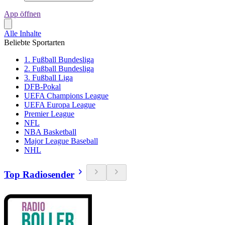
App öffnen
Alle Inhalte
Beliebte Sportarten
1. Fußball Bundesliga
2. Fußball Bundesliga
3. Fußball Liga
DFB-Pokal
UEFA Champions League
UEFA Europa League
Premier League
NFL
NBA Basketball
Major League Baseball
NHL
Top Radiosender