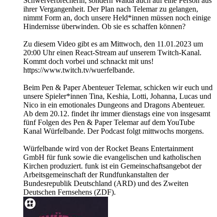
Schwerverbrecherin, sondern Waida auch auf eine Person aus
ihrer Vergangenheit. Der Plan nach Telemar zu gelangen,
nimmt Form an, doch unsere Held*innen müssen noch einige
Hindernisse überwinden. Ob sie es schaffen können?
Zu diesem Video gibt es am Mittwoch, den 11.01.2023 um
20:00 Uhr einen React-Stream auf unserem Twitch-Kanal.
Kommt doch vorbei und schnackt mit uns!
https://www.twitch.tv/wuerfelbande.
Beim Pen & Paper Abenteuer Telemar, schicken wir euch und
unsere Spieler*innen Tina, Keshia, Lotti, Johanna, Lucas und
Nico in ein emotionales Dungeons and Dragons Abenteuer.
Ab dem 20.12. findet ihr immer dienstags eine von insgesamt
fünf Folgen des Pen & Paper Telemar auf dem YouTube
Kanal Würfelbande. Der Podcast folgt mittwochs morgens.
Würfelbande wird von der Rocket Beans Entertainment
GmbH für funk sowie die evangelischen und katholischen
Kirchen produziert. funk ist ein Gemeinschaftsangebot der
Arbeitsgemeinschaft der Rundfunkanstalten der
Bundesrepublik Deutschland (ARD) und des Zweiten
Deutschen Fernsehens (ZDF).