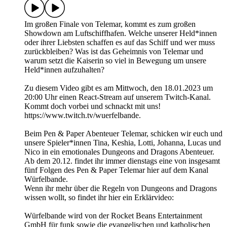
Im großen Finale von Telemar, kommt es zum großen
Showdown am Luftschiffhafen. Welche unserer Held*innen
oder ihrer Liebsten schaffen es auf das Schiff und wer muss
zurückbleiben? Was ist das Geheimnis von Telemar und
warum setzt die Kaiserin so viel in Bewegung um unsere
Held*innen aufzuhalten?
Zu diesem Video gibt es am Mittwoch, den 18.01.2023 um
20:00 Uhr einen React-Stream auf unserem Twitch-Kanal.
Kommt doch vorbei und schnackt mit uns!
https://www.twitch.tv/wuerfelbande.
Beim Pen & Paper Abenteuer Telemar, schicken wir euch und
unsere Spieler*innen Tina, Keshia, Lotti, Johanna, Lucas und
Nico in ein emotionales Dungeons and Dragons Abenteuer.
Ab dem 20.12. findet ihr immer dienstags eine von insgesamt
fünf Folgen des Pen & Paper Telemar hier auf dem Kanal
Würfelbande.
Wenn ihr mehr über die Regeln von Dungeons and Dragons
wissen wollt, so findet ihr hier ein Erklärvideo:
Würfelbande wird von der Rocket Beans Entertainment
GmbH für funk sowie die evangelischen und katholischen