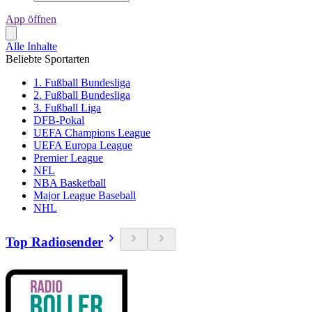
App öffnen
Alle Inhalte
Beliebte Sportarten
1. Fußball Bundesliga
2. Fußball Bundesliga
3. Fußball Liga
DFB-Pokal
UEFA Champions League
UEFA Europa League
Premier League
NFL
NBA Basketball
Major League Baseball
NHL
Top Radiosender