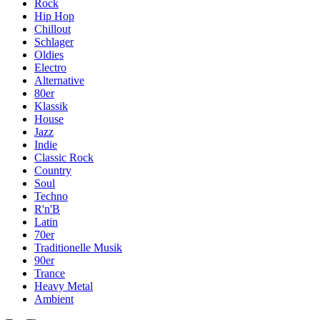
Rock
Hip Hop
Chillout
Schlager
Oldies
Electro
Alternative
80er
Klassik
House
Jazz
Indie
Classic Rock
Country
Soul
Techno
R'n'B
Latin
70er
Traditionelle Musik
90er
Trance
Heavy Metal
Ambient