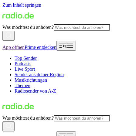
Zum Inhalt springen
Was möchtest du anhören?
App öffnen
Prime entdecken
Top Sender
Podcasts
Live Sport
Sender aus deiner Region
Musikrichtungen
Themen
Radiosender von A-Z
Was möchtest du anhören?