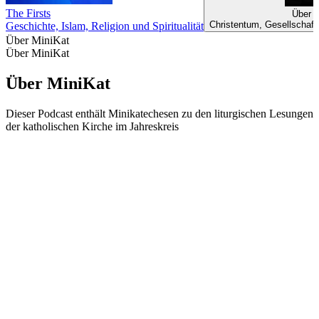
The Firsts
Über G
Christentum, Gesellschaft u
Geschichte, Islam, Religion und Spiritualität
Über MiniKat
Über MiniKat
Über MiniKat
Dieser Podcast enthält Minikatechesen zu den liturgischen Lesungen
der katholischen Kirche im Jahreskreis
Podcast-Website