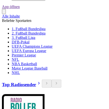
App öffnen
Alle Inhalte
Beliebte Sportarten
1. Fußball Bundesliga
2. Fußball Bundesliga
3. Fußball Liga
DFB-Pokal
UEFA Champions League
UEFA Europa League
Premier League
NFL
NBA Basketball
Major League Baseball
NHL
Top Radiosender