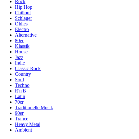
Rock
Hip Hop
Chillout
Schlager
Oldies
Electro
Alternative
80er
Klassik
House
Jazz
Indie
Classic Rock
Country
Soul
Techno
R'n'B
Latin
70er
Traditionelle Musik
90er
Trance
Heavy Metal
Ambient