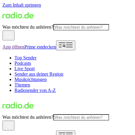
Zum Inhalt springen
Was möchtest du anhören?
App öffnen
Prime entdecken
Top Sender
Podcasts
Live Sport
Sender aus deiner Region
Musikrichtungen
Themen
Radiosender von A-Z
Was möchtest du anhören?