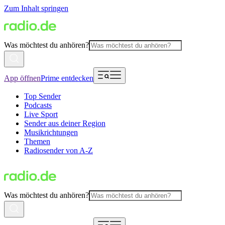
Zum Inhalt springen
Was möchtest du anhören?
App öffnen
Prime entdecken
Top Sender
Podcasts
Live Sport
Sender aus deiner Region
Musikrichtungen
Themen
Radiosender von A-Z
Was möchtest du anhören?