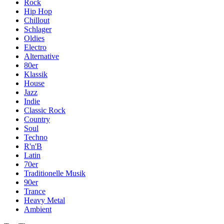
Rock
Hip Hop
Chillout
Schlager
Oldies
Electro
Alternative
80er
Klassik
House
Jazz
Indie
Classic Rock
Country
Soul
Techno
R'n'B
Latin
70er
Traditionelle Musik
90er
Trance
Heavy Metal
Ambient