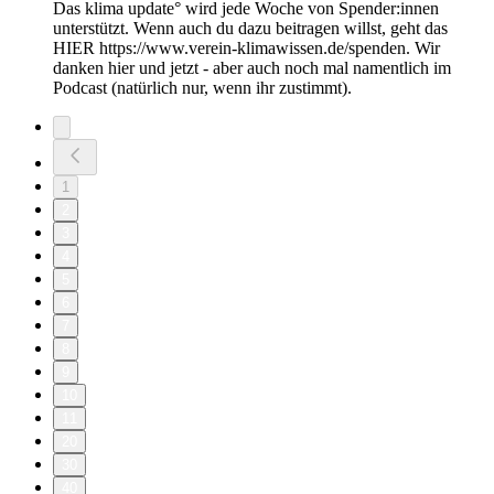
Das klima update° wird jede Woche von Spender:innen
unterstützt. Wenn auch du dazu beitragen willst, geht das
HIER https://www.verein-klimawissen.de/spenden. Wir
danken hier und jetzt - aber auch noch mal namentlich im
Podcast (natürlich nur, wenn ihr zustimmt).
1
2
3
4
5
6
7
8
9
10
11
20
30
40