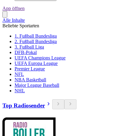
App öffnen
Alle Inhalte
Beliebte Sportarten
1. Fußball Bundesliga
2. Fußball Bundesliga
3. Fußball Liga
DFB-Pokal
UEFA Champions League
UEFA Europa League
Premier League
NFL
NBA Basketball
Major League Baseball
NHL
Top Radiosender