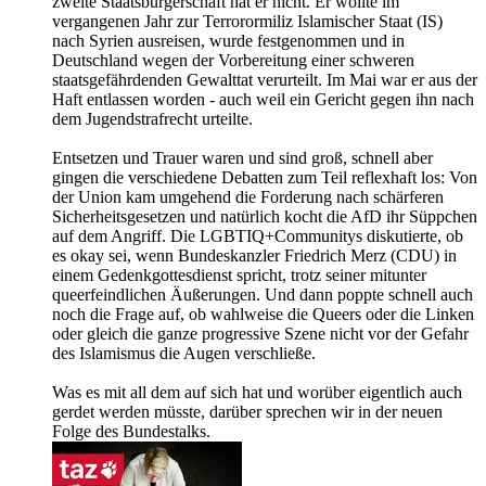
zweite Staatsbürgerschaft hat er nicht. Er wollte im
vergangenen Jahr zur Terrorormiliz Islamischer Staat (IS)
nach Syrien ausreisen, wurde festgenommen und in
Deutschland wegen der Vorbereitung einer schweren
staatsgefährdenden Gewalttat verurteilt. Im Mai war er aus der
Haft entlassen worden - auch weil ein Gericht gegen ihn nach
dem Jugendstrafrecht urteilte.
Entsetzen und Trauer waren und sind groß, schnell aber
gingen die verschiedene Debatten zum Teil reflexhaft los: Von
der Union kam umgehend die Forderung nach schärferen
Sicherheitsgesetzen und natürlich kocht die AfD ihr Süppchen
auf dem Angriff. Die LGBTIQ+Communitys diskutierte, ob
es okay sei, wenn Bundeskanzler Friedrich Merz (CDU) in
einem Gedenkgottesdienst spricht, trotz seiner mitunter
queerfeindlichen Äußerungen. Und dann poppte schnell auch
noch die Frage auf, ob wahlweise die Queers oder die Linken
oder gleich die ganze progressive Szene nicht vor der Gefahr
des Islamismus die Augen verschließe.
Was es mit all dem auf sich hat und worüber eigentlich auch
gerdet werden müsste, darüber sprechen wir in der neuen
Folge des Bundestalks.