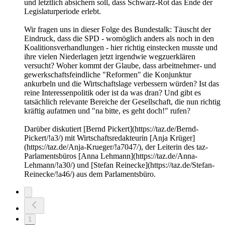
und letztlich absichern soll, dass Schwarz-Rot das Ende der
Legislaturperiode erlebt.
Wir fragen uns in dieser Folge des Bundestalk: Täuscht der
Eindruck, dass die SPD - womöglich anders als noch in den
Koalitionsverhandlungen - hier richtig einstecken musste und
ihre vielen Niederlagen jetzt irgendwie wegzuerklären
versucht? Woher kommt der Glaube, dass arbeitnehmer- und
gewerkschaftsfeindliche "Reformen" die Konjunktur
ankurbeln und die Wirtschaftslage verbessern würden? Ist das
reine Interessenpolitik oder ist da was dran? Und gibt es
tatsächlich relevante Bereiche der Gesellschaft, die nun richtig
kräftig aufatmen und "na bitte, es geht doch!" rufen?
Darüber diskutiert [Bernd Pickert](https://taz.de/Bernd-
Pickert/!a3/) mit Wirtschaftsredakteurin [Anja Krüger]
(https://taz.de/Anja-Krueger/!a7047/), der Leiterin des taz-
Parlamentsbüros [Anna Lehmann](https://taz.de/Anna-
Lehmann/!a30/) und [Stefan Reinecke](https://taz.de/Stefan-
Reinecke/!a46/) aus dem Parlamentsbüro.
1