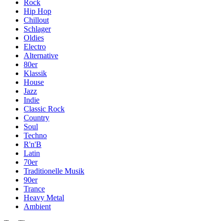
Rock
Hip Hop
Chillout
Schlager
Oldies
Electro
Alternative
80er
Klassik
House
Jazz
Indie
Classic Rock
Country
Soul
Techno
R'n'B
Latin
70er
Traditionelle Musik
90er
Trance
Heavy Metal
Ambient