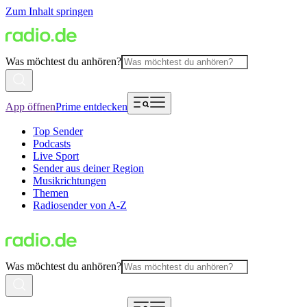
Zum Inhalt springen
Was möchtest du anhören?
App öffnen
Prime entdecken
Top Sender
Podcasts
Live Sport
Sender aus deiner Region
Musikrichtungen
Themen
Radiosender von A-Z
Was möchtest du anhören?