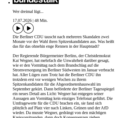
Wer dreimal lügt...
17.07.2026
|
48 Min.
Die Berliner CDU tauscht nach mehreren Skandalen zwei
Monate vor der Wahl ihren Spitzenkandidaten aus. Was heißt
das für das ohnehin enge Rennen in der Hauptstadt?
Der Regierende Bürgermeister Berlins, der Christdemokrat
Kai Wegner, hat mehrfach die Unwahrheit darüber gesagt,
wie er den Vormittag nach dem Brandschlag auf die
Stromversorgung im Berliner Südwesten im Januar verbracht
hat. Aller Lügen zum Trotz hat die Berliner CDU ihn
trotzdem erst vor wenigen Wochen zu ihrem
Spitzenkandidaten für die Abgeordnetenhauswahl im
September gekürt. Dann beförderte der Berliner Tagesspiegel
ein neues Detail ans Licht: Wegner hat entgegen seiner
Aussagen am Vormittag kein einziges Telefonat geführt. Die
Umfragewerte für die CDU brachen ein, sie fand sich
plötzlich auf Platz vier nach Linken, Grünen und der AfD
wieder. Da musste Wegner, gedrängt von den mächtigen
Kreisvorsitzenden, dann doch Konsequenzen ziehen.