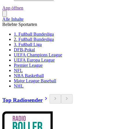
App öffnen
Alle Inhalte
Beliebte Sportarten
1. Fußball Bundesliga
2. Fußball Bundesliga
3. Fußball Liga
DFB-Pokal
UEFA Champions League
UEFA Europa League
Premier League
NFL
NBA Basketball
Major League Baseball
NHL
Top Radiosender