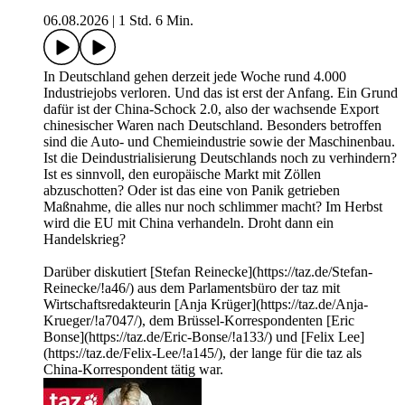
06.08.2026
|
1 Std. 6 Min.
In Deutschland gehen derzeit jede Woche rund 4.000
Industriejobs verloren. Und das ist erst der Anfang. Ein Grund
dafür ist der China-Schock 2.0, also der wachsende Export
chinesischer Waren nach Deutschland. Besonders betroffen
sind die Auto- und Chemieindustrie sowie der Maschinenbau.
Ist die Deindustrialisierung Deutschlands noch zu verhindern?
Ist es sinnvoll, den europäische Markt mit Zöllen
abzuschotten? Oder ist das eine von Panik getrieben
Maßnahme, die alles nur noch schlimmer macht? Im Herbst
wird die EU mit China verhandeln. Droht dann ein
Handelskrieg?
Darüber diskutiert [Stefan Reinecke](https://taz.de/Stefan-
Reinecke/!a46/) aus dem Parlamentsbüro der taz mit
Wirtschaftsredakteurin [Anja Krüger](https://taz.de/Anja-
Krueger/!a7047/), dem Brüssel-Korrespondenten [Eric
Bonse](https://taz.de/Eric-Bonse/!a133/) und [Felix Lee]
(https://taz.de/Felix-Lee/!a145/), der lange für die taz als
China-Korrespondent tätig war.