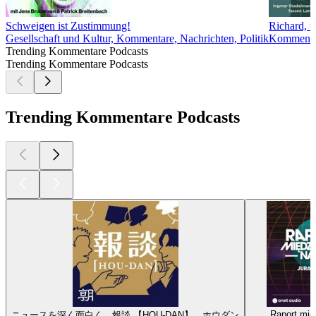
Schweigen ist Zustimmung!
Richard, w
Gesellschaft und Kultur, Kommentare, Nachrichten, Politik
Kommentar
Trending Kommentare Podcasts
Trending Kommentare Podcasts
Trending Kommentare Podcasts
Raport mi
ニュースを深く面白く 報談 【HOU-DAN】 ホウダン