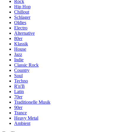
Rock
Hip Hop
Chillout
Schlager
Oldies
Electro
Alternative
80er
Klassik
House
Jazz
Indie
Classic Rock
Country
Soul
Techno
R'n'B
Latin
70er
Traditionelle Musik
90er
Trance
Heavy Metal
Ambient