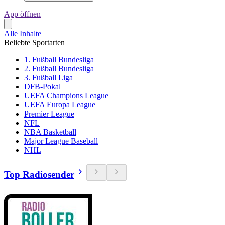
App öffnen
Alle Inhalte
Beliebte Sportarten
1. Fußball Bundesliga
2. Fußball Bundesliga
3. Fußball Liga
DFB-Pokal
UEFA Champions League
UEFA Europa League
Premier League
NFL
NBA Basketball
Major League Baseball
NHL
Top Radiosender