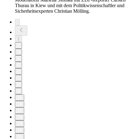
Thurau in Kiew und mit dem Politikwissenschaftler und
Sicherheitsexperten Christian Mölling.
1
2
3
4
5
6
7
8
9
10
11
12
13
14
15
16