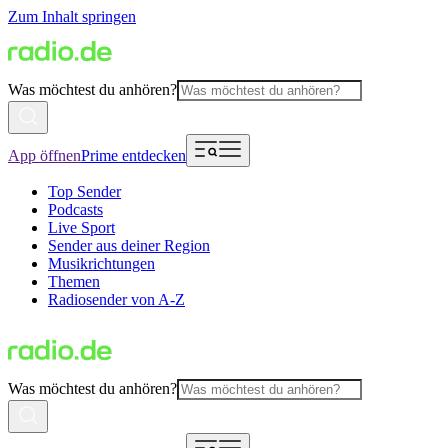
Zum Inhalt springen
Was möchtest du anhören?
App öffnen
Prime entdecken
Top Sender
Podcasts
Live Sport
Sender aus deiner Region
Musikrichtungen
Themen
Radiosender von A-Z
Was möchtest du anhören?