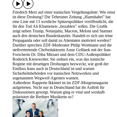
Friedrich Merz auf einer iranischen Vergeltungsliste: Wie ernst
ist diese Drohung? Die Teheraner Zeitung „Hamshahri” hat
eine Liste mit 13 westliche Spitzenpolitiker veröffentlicht, die
für den Tod Ali Khameneis „bezahlen” sollen. Die Grafik
zeigt neben Trump, Netanjahu, Macron, Meloni und Starmer
auch den deutschen Bundeskanzler. Handelt es sich um reine
Propaganda oder soll damit zu Attentaten motiviert werden?
Darüber sprechen ZDF-Moderator Philip Wortmann und die
stellvertretende Chefredakteurin Anne Gellinek mit der Iran-
Forscherin Dr. Diba Mirzaei und dem CDU-Außenpolitiker
Roderich Kiesewetter. Sie ordnen ein, was das iranische
Regime mit derartigen Drohungen bezweckt, wie groß der
Einfluss Irans auch in Deutschland ist und warum
Sicherheitsbehörden vor iranischen Netzwerken und
sogenannten Wegwerf-Agenten warnen.
Außerdem: Rapperin Ikkimel ist im ZDF-Morgenmagazin
aufgetreten. Nicht nur in Deutschland hat ihr Auftritt für
Diskussionen gesorgt. Warum ging er viral und weshalb
polarisiert die Berliner Musikerin so?