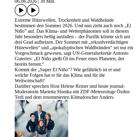
06.08.2026
|
39 Min.
Extreme Hitzewellen, Trockenheit und Waldbrände
bestimmen den Sommer 2026. Und nun zieht auch noch „El
Niño” auf. Das Klima- und Wetterphänomen soll in diesem
Jahr besonders heftig ausfallen – der Pazifik könnte sich um
drei Grad aufheizen. Der Sommer mit „rekordverdächtigen
Hitzewellen“ und „apokalyptischen Waldbränden“ sei nur ein
Vorgeschmack gewesen, sagt UN-Generalsekretär Antonio
Guterres: „El Niño gießt Öl ins Feuer eines Planeten, der
bereits brennt.“
Kommt der „Super El Niño“? Wie gefährlich ist er und
welche Folgen hat er für das Klima und für die
Weltwirtschaft?
Darüber sprechen Host Helene Reiner und heute journal-
Moderatorin Marietta Slomka mit ZDF-Meteorologe Özden
Terli und dem renommierten Klimaforscher Anders.