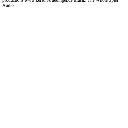
productions www.kerstin-truedinger.de Musik: The Whole Spiel
Audio
Podcast-Website