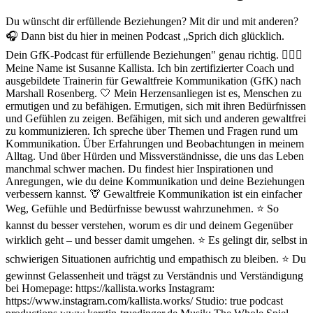
Du wünscht dir erfüllende Beziehungen? Mit dir und mit anderen?
🎧 Dann bist du hier in meinen Podcast „Sprich dich glücklich.
Dein GfK-Podcast für erfüllende Beziehungen" genau richtig. 🙋🏻‍♀️
Meine Name ist Susanne Kallista. Ich bin zertifizierter Coach und
ausgebildete Trainerin für Gewaltfreie Kommunikation (GfK) nach
Marshall Rosenberg. 🤍 Mein Herzensanliegen ist es, Menschen zu
ermutigen und zu befähigen. Ermutigen, sich mit ihren Bedürfnissen
und Gefühlen zu zeigen. Befähigen, mit sich und anderen gewaltfrei
zu kommunizieren. Ich spreche über Themen und Fragen rund um
Kommunikation. Über Erfahrungen und Beobachtungen in meinem
Alltag. Und über Hürden und Missverständnisse, die uns das Leben
manchmal schwer machen. Du findest hier Inspirationen und
Anregungen, wie du deine Kommunikation und deine Beziehungen
verbessern kannst. 🦒 Gewaltfreie Kommunikation ist ein einfacher
Weg, Gefühle und Bedürfnisse bewusst wahrzunehmen. ⭐ So
kannst du besser verstehen, worum es dir und deinem Gegenüber
wirklich geht – und besser damit umgehen. ⭐ Es gelingt dir, selbst in
schwierigen Situationen aufrichtig und empathisch zu bleiben. ⭐ Du
gewinnst Gelassenheit und trägst zu Verständnis und Verständigung
bei Homepage: https://kallista.works Instagram:
https://www.instagram.com/kallista.works/ Studio: true podcast