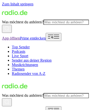
Zum Inhalt springen
Was möchtest du anhören?
App öffnen
Prime entdecken
Top Sender
Podcasts
Live Sport
Sender aus deiner Region
Musikrichtungen
Themen
Radiosender von A-Z
Was möchtest du anhören?