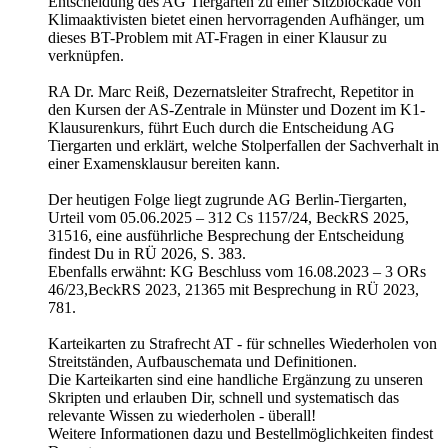
Entscheidung des AG Tiergarten zu einer Sitzblockade von
Klimaaktivisten bietet einen hervorragenden Aufhänger, um
dieses BT-Problem mit AT-Fragen in einer Klausur zu
verknüpfen.
RA Dr. Marc Reiß, Dezernatsleiter Strafrecht, Repetitor in
den Kursen der AS-Zentrale in Münster und Dozent im K1-
Klausurenkurs, führt Euch durch die Entscheidung AG
Tiergarten und erklärt, welche Stolperfallen der Sachverhalt in
einer Examensklausur bereiten kann.
Der heutigen Folge liegt zugrunde AG Berlin-Tiergarten,
Urteil vom 05.06.2025 – 312 Cs 1157/24, BeckRS 2025,
31516, eine ausführliche Besprechung der Entscheidung
findest Du in RÜ 2026, S. 383.
Ebenfalls erwähnt: KG Beschluss vom 16.08.2023 – 3 ORs
46/23,BeckRS 2023, 21365 mit Besprechung in RÜ 2023,
781.
Karteikarten zu Strafrecht AT - für schnelles Wiederholen von
Streitständen, Aufbauschemata und Definitionen.
Die Karteikarten sind eine handliche Ergänzung zu unseren
Skripten und erlauben Dir, schnell und systematisch das
relevante Wissen zu wiederholen - überall!
Weitere Informationen dazu und Bestellmöglichkeiten findest