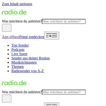
Zum Inhalt springen
Was möchtest du anhören?
App öffnen
Prime entdecken
Top Sender
Podcasts
Live Sport
Sender aus deiner Region
Musikrichtungen
Themen
Radiosender von A-Z
Was möchtest du anhören?