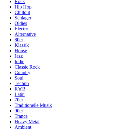
Rock
Hip Hop
Chillout
Schlager
Oldies
Electro
Alternative
80er
Klassik
House
Jazz
Indie
Classic Rock
Country
Soul
Techno
R'n'B
Latin
70er
Traditionelle Musik
90er
Trance
Heavy Metal
Ambient