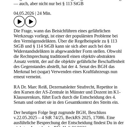
— auch, aber nicht nur bei § 113 StGB
04.05.2026
|
24 Min.
Die Frage, wann das Beisichführen eines gefährlichen
Werkzeugs vorliegt, ist einer der populärsten Probleme bei
den Vermögensdelikten. Über die Regelbeispiele zu § 113
StGB und § 114 StGB kann sie sich aber auch bei den
Widerstandsdelikten in abgewandelter Form stellen. Obwohl
die Rechtsprechung traditionell einen objektiv-abstrakten
Ansatz vertritt, der auf die objektiv gefährliche Beschaffenheit
des Gegenstandes abstellt, hat der 4. Senat des BGH das
Merkmal bei (sogar) Verwenden eines Kraftfahrzeugs nun
erneut verneint.
RA Dr. Marc Reiß, Dezernatsleiter Strafrecht, Repetitor in
den Kursen der AS-Zentrale in Münster und Dozent im K1-
Klausurenkurs, führt Euch durch die Entscheidung des 4.
Senats und ordnet sie in den Gesamtkontext des Streits ein.
Der heutigen Folge liegt zugrunde BGH, Beschluss
v.22.05.2025 – 4 StR 74/25, BeckRS 2025, 17086. Eine
ausführliche Besprechung der Entscheidung findest Du in der