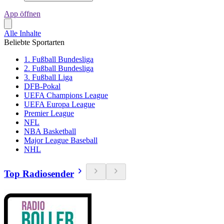
App öffnen
Alle Inhalte
Beliebte Sportarten
1. Fußball Bundesliga
2. Fußball Bundesliga
3. Fußball Liga
DFB-Pokal
UEFA Champions League
UEFA Europa League
Premier League
NFL
NBA Basketball
Major League Baseball
NHL
Top Radiosender