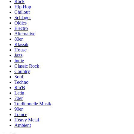
Rock
Hip Hop
Chillout
Schlager
Oldies
Electro
Alternative
80er
Klassik
House
Jazz
Indie
Classic Rock
Country
Soul
Techno
R'n'B
Latin
70er
Traditionelle Musik
90er
Trance
Heavy Metal
Ambient