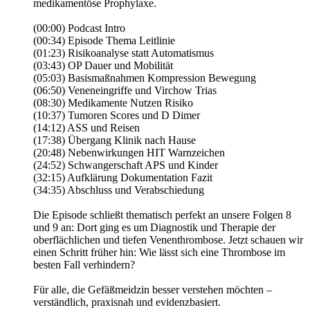
medikamentöse Prophylaxe.
(00:00) Podcast Intro
(00:34) Episode Thema Leitlinie
(01:23) Risikoanalyse statt Automatismus
(03:43) OP Dauer und Mobilität
(05:03) Basismaßnahmen Kompression Bewegung
(06:50) Veneneingriffe und Virchow Trias
(08:30) Medikamente Nutzen Risiko
(10:37) Tumoren Scores und D Dimer
(14:12) ASS und Reisen
(17:38) Übergang Klinik nach Hause
(20:48) Nebenwirkungen HIT Warnzeichen
(24:52) Schwangerschaft APS und Kinder
(32:15) Aufklärung Dokumentation Fazit
(34:35) Abschluss und Verabschiedung
Die Episode schließt thematisch perfekt an unsere Folgen 8
und 9 an: Dort ging es um Diagnostik und Therapie der
oberflächlichen und tiefen Venenthrombose. Jetzt schauen wir
einen Schritt früher hin: Wie lässt sich eine Thrombose im
besten Fall verhindern?
Für alle, die Gefäßmeidzin besser verstehen möchten –
verständlich, praxisnah und evidenzbasiert.