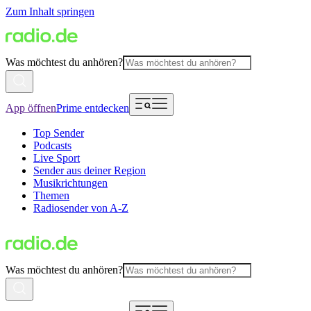
Zum Inhalt springen
Was möchtest du anhören?
App öffnen
Prime entdecken
Top Sender
Podcasts
Live Sport
Sender aus deiner Region
Musikrichtungen
Themen
Radiosender von A-Z
Was möchtest du anhören?