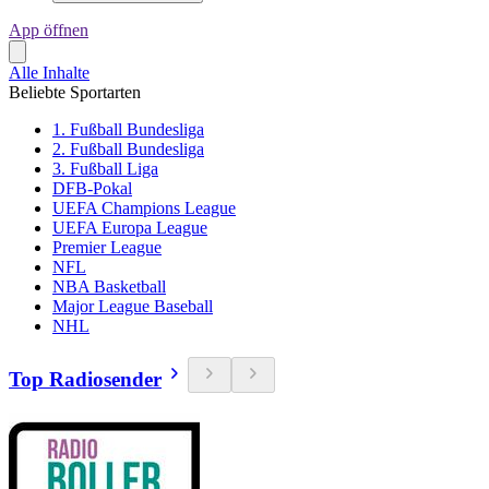
App öffnen
Alle Inhalte
Beliebte Sportarten
1. Fußball Bundesliga
2. Fußball Bundesliga
3. Fußball Liga
DFB-Pokal
UEFA Champions League
UEFA Europa League
Premier League
NFL
NBA Basketball
Major League Baseball
NHL
Top Radiosender