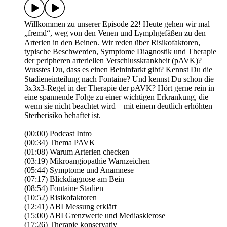
Willkommen zu unserer Episode 22! Heute gehen wir mal
„fremd“, weg von den Venen und Lymphgefäßen zu den
Arterien in den Beinen. Wir reden über Risikofaktoren,
typische Beschwerden, Symptome Diagnostik und Therapie
der peripheren arteriellen Verschlusskrankheit (pAVK)?
Wusstes Du, dass es einen Beininfarkt gibt? Kennst Du die
Stadieneinteilung nach Fontaine? Und kennst Du schon die
3x3x3-Regel in der Therapie der pAVK? Hört gerne rein in
eine spannende Folge zu einer wichtigen Erkrankung, die –
wenn sie nicht beachtet wird – mit einem deutlich erhöhten
Sterberisiko behaftet ist.
(00:00) Podcast Intro
(00:34) Thema PAVK
(01:08) Warum Arterien checken
(03:19) Mikroangiopathie Warnzeichen
(05:44) Symptome und Anamnese
(07:17) Blickdiagnose am Bein
(08:54) Fontaine Stadien
(10:52) Risikofaktoren
(12:41) ABI Messung erklärt
(15:00) ABI Grenzwerte und Mediasklerose
(17:26) Therapie konservativ