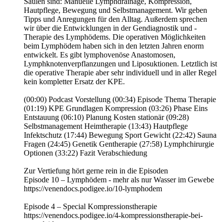
Säulen sind: Manuelle Lymphdrainage, Kompression,
Hautpflege, Bewegung und Selbstmanagement. Wir geben
Tipps und Anregungen für den Alltag. Außerdem sprechen
wir über die Entwicklungen in der Gendiagnostik und -
Therapie des Lymphödems. Die operativen Möglichkeiten
beim Lymphödem haben sich in den letzten Jahren enorm
entwickelt. Es gibt lymphovenöse Anastomosen,
Lymphknotenverpflanzungen und Liposuktionen. Letztlich ist
die operative Therapie aber sehr individuell und in aller Regel
kein kompletter Ersatz der KPE.
(00:00) Podcast Vorstellung (00:34) Episode Thema Therapie
(01:19) KPE Grundlagen Kompression (03:26) Phase Eins
Entstauung (06:10) Planung Kosten stationär (09:28)
Selbstmanagement Heimtherapie (13:43) Hautpflege
Infektschutz (17:44) Bewegung Sport Gewicht (22:42) Sauna
Fragen (24:45) Genetik Gentherapie (27:58) Lymphchirurgie
Optionen (33:22) Fazit Verabschiedung
Zur Vertiefung hört gerne rein in die Episoden
Episode 10 – Lymphödem - mehr als nur Wasser im Gewebe
https://venendocs.podigee.io/10-lymphodem
Episode 4 – Special Kompressionstherapie
https://venendocs.podigee.io/4-kompressionstherapie-bei-