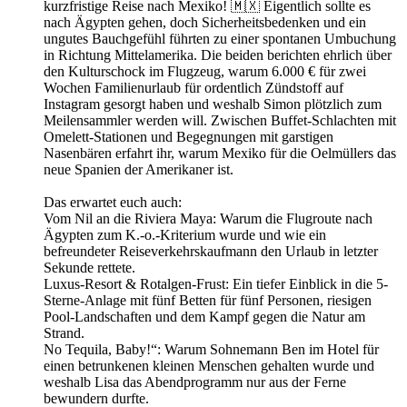
kurzfristige Reise nach Mexiko! 🇲🇽 Eigentlich sollte es
nach Ägypten gehen, doch Sicherheitsbedenken und ein
ungutes Bauchgefühl führten zu einer spontanen Umbuchung
in Richtung Mittelamerika. Die beiden berichten ehrlich über
den Kulturschock im Flugzeug, warum 6.000 € für zwei
Wochen Familienurlaub für ordentlich Zündstoff auf
Instagram gesorgt haben und weshalb Simon plötzlich zum
Meilensammler werden will. Zwischen Buffet-Schlachten mit
Omelett-Stationen und Begegnungen mit garstigen
Nasenbären erfahrt ihr, warum Mexiko für die Oelmüllers das
neue Spanien der Amerikaner ist.
Das erwartet euch auch:
Vom Nil an die Riviera Maya: Warum die Flugroute nach
Ägypten zum K.-o.-Kriterium wurde und wie ein
befreundeter Reiseverkehrskaufmann den Urlaub in letzter
Sekunde rettete.
Luxus-Resort & Rotalgen-Frust: Ein tiefer Einblick in die 5-
Sterne-Anlage mit fünf Betten für fünf Personen, riesigen
Pool-Landschaften und dem Kampf gegen die Natur am
Strand.
No Tequila, Baby!“: Warum Sohnemann Ben im Hotel für
einen betrunkenen kleinen Menschen gehalten wurde und
weshalb Lisa das Abendprogramm nur aus der Ferne
bewundern durfte.