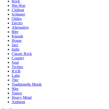
Rock
Hip Hop
Chillout
Schlager
Oldies
Electro
Alternative
80er
Klassik
House
Jazz
Indie
Classic Rock
Country
Soul
Techno
R'n'B
Latin
70er
Traditionelle Musik
90er
Trance
Heavy Metal
Ambient