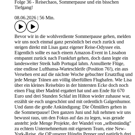
Folge 36 - Reisechaos, Sommerpause und ein bisschen
Tiefgang!
08.06.2026
|
56 Min.
Bevor wir in die wohlverdiente Sommerpause gehen, melden
wir uns noch einmal ganz persönlich bei euch zurück und
steigen direkt mit Lisas ganz eigener Reise-Odyssee ein.
Eigentlich sollte es nach einem Amazon-Event in Lissabon
entspannt zurück nach Frankfurt gehen, doch dann legte ein
landesweiter Streik halb Portugal lahm. Annullierte Flüge,
eine endlose Lufthansa-Warteschleife (Position 76!), ein aus
Versehen erst auf die nächste Woche gebuchter Ersatzflug und
jede Menge Tränen am völlig überfüllten Flughafen. Wie Lisa
über ein kleines Reisebüro in der hintersten Ecke doch noch
einen Flug über Madrid ergattert hat und am Ende für 670
Euro und drei Stunden Schlaf im Hilton wieder zuhause war,
erzählt sie euch ungeschönt und mit ordentlich Galgenhumor.
Und dann die große Ankündigung: Die Ölmüllers gehen in
die Sommerpause! Den ganzen Juni und Juli nehmen wir uns
bewusst raus, um den Fokus auf das zu legen, was gerade
ansteht: jede Menge Projekte, der Wandel von „selbstständig"
zu echtem Unternehmertum mit eigenem Team, eine New-
York-Reise, die OP unserer Hündin Pepper und natürlich drei