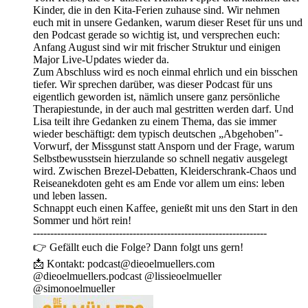
Kinder, die in den Kita-Ferien zuhause sind. Wir nehmen
euch mit in unsere Gedanken, warum dieser Reset für uns und
den Podcast gerade so wichtig ist, und versprechen euch:
Anfang August sind wir mit frischer Struktur und einigen
Major Live-Updates wieder da.
Zum Abschluss wird es noch einmal ehrlich und ein bisschen
tiefer. Wir sprechen darüber, was dieser Podcast für uns
eigentlich geworden ist, nämlich unsere ganz persönliche
Therapiestunde, in der auch mal gestritten werden darf. Und
Lisa teilt ihre Gedanken zu einem Thema, das sie immer
wieder beschäftigt: dem typisch deutschen „Abgehoben"-
Vorwurf, der Missgunst statt Ansporn und der Frage, warum
Selbstbewusstsein hierzulande so schnell negativ ausgelegt
wird. Zwischen Brezel-Debatten, Kleiderschrank-Chaos und
Reiseanekdoten geht es am Ende vor allem um eins: leben
und leben lassen.
Schnappt euch einen Kaffee, genießt mit uns den Start in den
Sommer und hört rein!
--------------------------------------------------------------------
👉 Gefällt euch die Folge? Dann folgt uns gern!
📩 Kontakt: ⁠⁠⁠⁠⁠⁠⁠⁠podcast@dieoelmuellers.com⁠⁠⁠ ⁠
⁠⁠⁠⁠⁠⁠@⁠dieoelmuellers.podcast⁠⁠⁠⁠⁠ @⁠lissieoelmueller ⁠⁠⁠⁠⁠
@⁠simonoelmueller⁠⁠