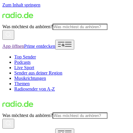
Zum Inhalt springen
Was möchtest du anhören?
App öffnen
Prime entdecken
Top Sender
Podcasts
Live Sport
Sender aus deiner Region
Musikrichtungen
Themen
Radiosender von A-Z
Was möchtest du anhören?