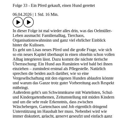
Folge 33 - Ein Pferd gekauft, einen Hund gerettet
06.04.2026
|
1 Std. 16 Min.
In dieser Folge ist mal wieder alles drin, was das Oelmüller-
Leben ausmacht: Familienalltag, Tierchaos,
Organisationswahnsinn und ganz viel ehrlicher Einblick
hinter die Kulissen.
Es geht um Lisas neues Pferd und die große Frage, wie sich
so ein neues Kapitel überhaupt in einen ohnehin schon vollen
Alltag integrieren lässt. Dazu kommt die nächste tierische
Überraschung: Ein Hund aus Rumänien wird bald bei ihnen
einziehen – zumindest erstmal als Pflegestelle. Natürlich
sprechen die beiden auch darüber, wie so eine
Vergesellschaftung mit den eigenen Hunden ablaufen könnte
und warum das Ganze trotz guter Vorbereitung auch Respekt
mitbringt.
Außerdem geht’s um Schwimmkurse mit Wartelisten, Schul-
und Kindergartenthemen, Zeitumstellung mit müden Kindern
und um die sehr reale Erkenntnis, dass zwischen
Wäschebergen, Gartenchaos und Job eigentlich dringend
Unterstützung im Haushalt her muss. Nebenbei wird wie
immer diskutiert, gelacht, genervt geseufzt und einfach ganz