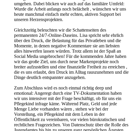
umgehen. Dabei blicken wir auch auf das familiäre Umfeld:
Wurde die Arbeit anfangs noch belächelt , wünschen wir uns
heute manchmal einfach mehr echten, aktiven Support bei
unseren Herzensprojekten.
Gleichzeitig beleuchten wir die Schattenseiten des
permanenten 24/7-Online-Daseins. Lisa spricht sehr ehrlich
über den Druck, die Belastung für das Privatleben und die
Momente, in denen negative Kommentare sie am liebsten
alles hinwerfen lassen würden. Trotz allem ist der Spaß an
Social Media ungebrochen! Für die kommenden Jahre haben
wir das große Ziel, uns durch neue Markenprojekte noch
breiter aufzustellen und eine finanzielle Freiheit zu erreichen ,
die es uns erlaubt, den Druck im Alltag rauszunehmen und die
Dinge deutlich entspannter anzugehen.
Zum Abschluss wird es noch einmal richtig deep und
emotional: Angeregt durch eine TV-Dokumentation haben
wir uns intensiver mit der Frage beschäftigt, ob für uns ein
Pflegekind infrage käme. Während Platz, Geld und jede
Menge Liebe vorhanden wären , stehen wir bei der
Vorstellung, ein Pflegekind mit dem Leben in der
Öffentlichkeit zu vereinbaren, vor vielen bürokratischen und
rechtlichen Fragezeichen. Von Datenschutz über die Rolle des
Jugendamtes bis hin zu unseren ganz persönlichen Ängsten