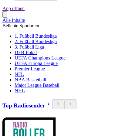
App öffnen
Alle Inhalte
Beliebte Sportarten
1. Fußball Bundesliga
2. Fußball Bundesliga
3. Fußball Liga
DFB-Pokal
UEFA Champions League
UEFA Europa League
Premier League
NFL
NBA Basketball
Major League Baseball
NHL
Top Radiosender