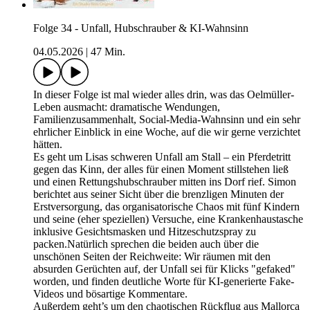
Folge 34 - Unfall, Hubschrauber & KI-Wahnsinn
04.05.2026
|
47 Min.
In dieser Folge ist mal wieder alles drin, was das Oelmüller-
Leben ausmacht: dramatische Wendungen,
Familienzusammenhalt, Social-Media-Wahnsinn und ein sehr
ehrlicher Einblick in eine Woche, auf die wir gerne verzichtet
hätten.
Es geht um Lisas schweren Unfall am Stall – ein Pferdetritt
gegen das Kinn, der alles für einen Moment stillstehen ließ
und einen Rettungshubschrauber mitten ins Dorf rief. Simon
berichtet aus seiner Sicht über die brenzligen Minuten der
Erstversorgung, das organisatorische Chaos mit fünf Kindern
und seine (eher speziellen) Versuche, eine Krankenhaustasche
inklusive Gesichtsmasken und Hitzeschutzspray zu
packen.Natürlich sprechen die beiden auch über die
unschönen Seiten der Reichweite: Wir räumen mit den
absurden Gerüchten auf, der Unfall sei für Klicks "gefaked"
worden, und finden deutliche Worte für KI-generierte Fake-
Videos und bösartige Kommentare.
Außerdem geht’s um den chaotischen Rückflug aus Mallorca