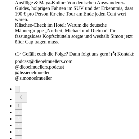
Ausflüge & Maya-Kultur: Von deutschen Auswanderer-
Guides, holprigen Fahrten im SUV und der Erkenntnis, dass
190 € pro Person für eine Tour am Ende jeden Cent wert
waren.
Klischee-Check im Hotel: Warum die deutsche
Männergruppe „Norbert, Michael und Dietmar“ für
fassungsloses Kopfschütteln sorgte und weshalb Simon jetzt
öfter Cap tragen muss.
👉 Gefällt euch die Folge? Dann folgt uns gern! 📩 Kontakt: ⁠⁠⁠⁠⁠
podcast@dieoelmuellers.com ⁠ ⁠⁠⁠⁠
@⁠dieoelmuellers.podcast⁠
@⁠lissieoelmueller ⁠
@⁠simonoelmueller
1
2
3
4
5
6