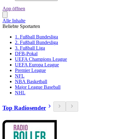
App öffnen
Alle Inhalte
Beliebte Sportarten
1. Fußball Bundesliga
2. Fußball Bundesliga
3. Fußball Liga
DFB-Pokal
UEFA Champions League
UEFA Europa League
Premier League
NFL
NBA Basketball
Major League Baseball
NHL
Top Radiosender