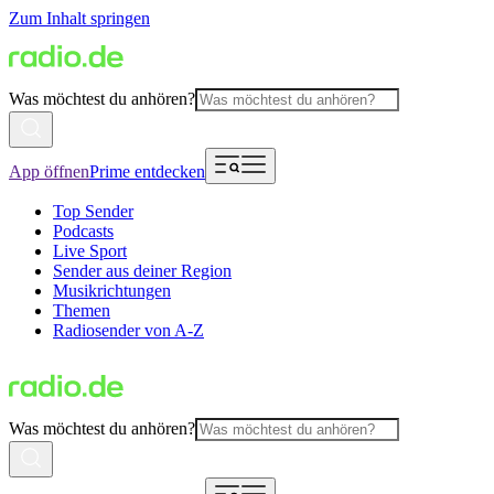
Zum Inhalt springen
Was möchtest du anhören?
App öffnen
Prime entdecken
Top Sender
Podcasts
Live Sport
Sender aus deiner Region
Musikrichtungen
Themen
Radiosender von A-Z
Was möchtest du anhören?