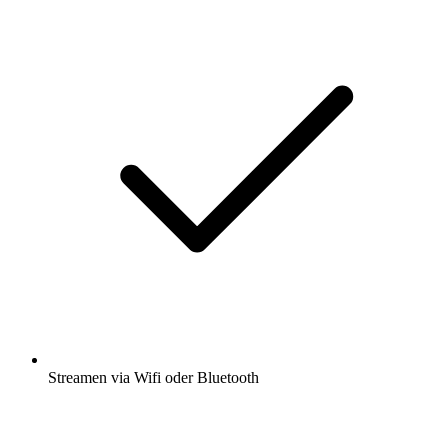
Bildung für Kids
Kinder und Familie
Höre Galileo Kids, Tigerenten Club – Die
Hör-Spiel-Show und viele andere
Podcasts aus aller Welt mit der radio.de-
App
Hol dir die kostenlose radio.de App