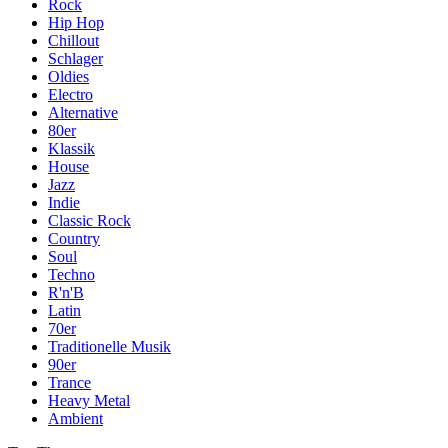
Rock
Hip Hop
Chillout
Schlager
Oldies
Electro
Alternative
80er
Klassik
House
Jazz
Indie
Classic Rock
Country
Soul
Techno
R'n'B
Latin
70er
Traditionelle Musik
90er
Trance
Heavy Metal
Ambient