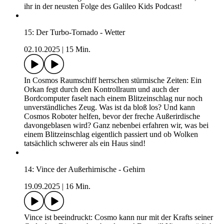
Cosmos Laser verwandelt Vince Taschengeld aus Versehen in
einen klebrigen Knetklumpen. Vince ist verzweifelt und jeder
Versuch sein Geld zurück zu bekommen, macht die Situation
nur noch schlimmer. Am Ende jagen die beiden sogar
herumhüpfenden Kröten hinterher! Ob Cosmo eine Lösung
findet, warum keine 500 Euro Scheine mehr gedruckt werden
und was ein Kaugummi mit Geldautomaten zu tun hat, erfahrt
ihr in der neusten Folge des Galileo Kids Podcast!
15: Der Turbo-Tornado - Wetter
02.10.2025
|
15 Min.