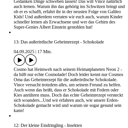
In Cosmos Raumschiff herrschen stürmische Zeiten: Ein
Orkan fegt durch den Kontrollraum und auch der
Bordcomputer faselt nach einem Blitzeinschlag nur noch
unverständliches Zeug. Was ist da bloß los? Und kann
Cosmos Roboter helfen, bevor der freche Außerirdische
davongeblasen wird? Ganz nebenbei erfahren wir, was bei
einem Blitzeinschlag eigentlich passiert und ob Wolken
tatsächlich schwerer als ein Haus sind!
14: Vince der Außerhirnische - Gehirn
19.09.2025
|
16 Min.