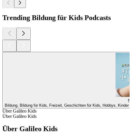
eingeschlichen. Und Vince verhält sich irgendwie
merkwürdig... Was ist da nur los? Als sich herausstellt, dass es
sich um einen Grashüpfer handelt, versuchen die beiden ihn
zu fangen, doch dabei erleben sie eine echte Überraschung.
Außerdem erfahren wir, warum Insekten die Erde
beherrschen und das Stubenfliegen mit den Füßen schmecken
können!
1
2
3
4
Weitere Bildung für Kids Podcasts
Weitere Bildung für Kids Podcasts