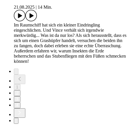
Vince ist beeindruckt: Cosmo kann nur mit der Krafts seiner
Gedanken Dinge schweben lassen! Das will Vince natürlich
auch lernen. Warum ihn das gehörig ins Schwitzen bringt und
ob er es schafft, erfahrt ihr in der neusten Folge von Galileo
Kids! Und außerdem verraten wir euch auch, warum Kinder
schneller lernen als Erwachsene und wer das Gehirn des
Super-Genies Albert Einstein gestohlen hat!
13: Das außerirdische Geheimrezept - Schokolade
04.09.2025
|
17 Min.
Cosmo hat Heimweh nach seinem Heimatplaneten Neon 2 -