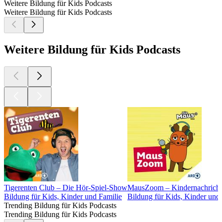
da hilft nur echte Cosmolade! Doch leider kennt nur Cosmos
Oma das Geheimrezept für die außerirdische Schokolade.
Vince versucht trotzdem alles, um seinem Freund zu helfen.
Auch wenn das heißt, dass er Schokolade mit Federn oder
Kies anrühren muss. Doch das echte Geheimrezept versteckt
sich woanders...Und wir erfahren auch, wie unsere Erden-
Schokolade gemacht wird und warum sie sogar gesund sein
kann!
12: Der kleine Eindringling - Insekten
21.08.2025
|
14 Min.
Im Raumschiff hat sich ein kleiner Eindringling