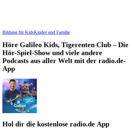
打
Bildung, Bildung für Kids, Freizeit, Geschichten für Kids, Hobbys, Kinder
Über Galileo Kids
Über Galileo Kids
Über Galileo Kids
Cosmo, der freche Außerirdische vom Planeten Neon 2 ist mit
seinem Raumschiff im Galileo Studios gestrandet. Gemeinsam mit
Reporter Vince erlebt er die verrücktesten Abenteuer! Seid mit dabei
und erfahrt jede Menge spannendes Wissen über unsere Welt!