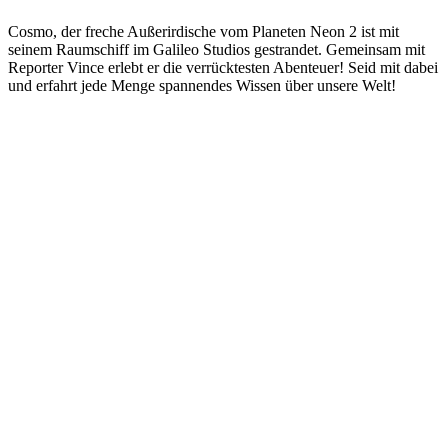
Weitere Bildung für Kids Podcasts
Tigerenten Club – Die Hör-Spiel-Show
MausZoom – Kindernachrich
Bildung für Kids, Kinder und Familie
Bildung für Kids, Kinder und
Trending Bildung für Kids Podcasts
Trending Bildung für Kids Podcasts
Trending Bildung für Kids Podcasts