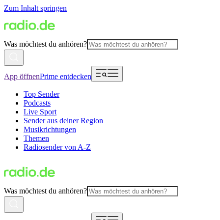
Zum Inhalt springen
Was möchtest du anhören?
App öffnen
Prime entdecken
Top Sender
Podcasts
Live Sport
Sender aus deiner Region
Musikrichtungen
Themen
Radiosender von A-Z
Was möchtest du anhören?