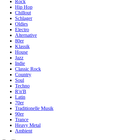
Rock
Hip Hop
Chillout
Schlager
Oldies
Electro
Alternative
80er
Klassik
House
Jazz
Indie
Classic Rock
Country
Soul
Techno
R'n'B
Latin
70er
Traditionelle Musik
90er
Trance
Heavy Metal
Ambient