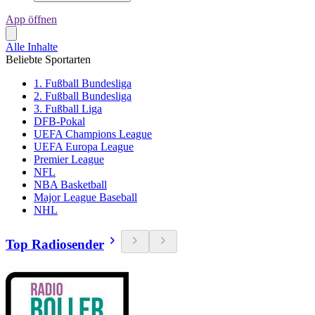
App öffnen
Alle Inhalte
Beliebte Sportarten
1. Fußball Bundesliga
2. Fußball Bundesliga
3. Fußball Liga
DFB-Pokal
UEFA Champions League
UEFA Europa League
Premier League
NFL
NBA Basketball
Major League Baseball
NHL
Top Radiosender