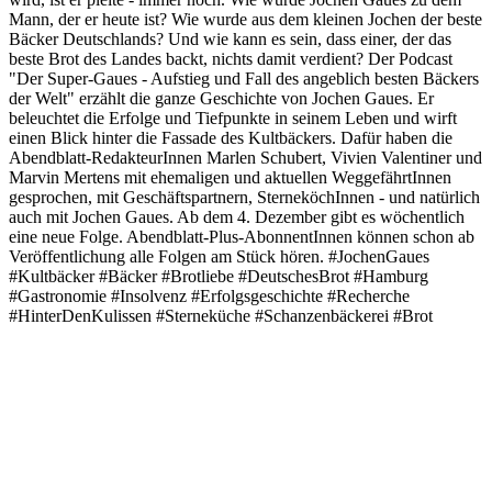
Mann, der er heute ist? Wie wurde aus dem kleinen Jochen der beste
Bäcker Deutschlands? Und wie kann es sein, dass einer, der das
beste Brot des Landes backt, nichts damit verdient? Der Podcast
"Der Super-Gaues - Aufstieg und Fall des angeblich besten Bäckers
der Welt" erzählt die ganze Geschichte von Jochen Gaues. Er
beleuchtet die Erfolge und Tiefpunkte in seinem Leben und wirft
einen Blick hinter die Fassade des Kultbäckers. Dafür haben die
Abendblatt-RedakteurInnen Marlen Schubert, Vivien Valentiner und
Marvin Mertens mit ehemaligen und aktuellen WeggefährtInnen
gesprochen, mit Geschäftspartnern, SterneköchInnen - und natürlich
auch mit Jochen Gaues. Ab dem 4. Dezember gibt es wöchentlich
eine neue Folge. Abendblatt-Plus-AbonnentInnen können schon ab
Veröffentlichung alle Folgen am Stück hören. #JochenGaues
#Kultbäcker #Bäcker #Brotliebe #DeutschesBrot #Hamburg
#Gastronomie #Insolvenz #Erfolgsgeschichte #Recherche
#HinterDenKulissen #Sterneküche #Schanzenbäckerei #Brot
Podcast-Website