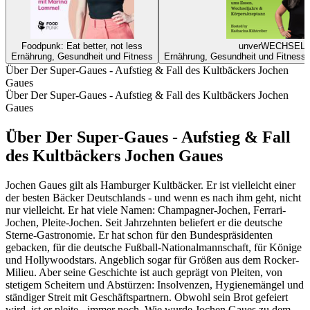
Foodpunk: Eat better, not less
unverWECHSELb
Ernährung, Gesundheit und Fitness
Ernährung, Gesundheit und Fitness
Über Der Super-Gaues - Aufstieg & Fall des Kultbäckers Jochen
Gaues
Über Der Super-Gaues - Aufstieg & Fall des Kultbäckers Jochen
Gaues
Über Der Super-Gaues - Aufstieg & Fall
des Kultbäckers Jochen Gaues
Jochen Gaues gilt als Hamburger Kultbäcker. Er ist vielleicht einer
der besten Bäcker Deutschlands - und wenn es nach ihm geht, nicht
nur vielleicht. Er hat viele Namen: Champagner-Jochen, Ferrari-
Jochen, Pleite-Jochen. Seit Jahrzehnten beliefert er die deutsche
Sterne-Gastronomie. Er hat schon für den Bundespräsidenten
gebacken, für die deutsche Fußball-Nationalmannschaft, für Könige
und Hollywoodstars. Angeblich sogar für Größen aus dem Rocker-
Milieu. Aber seine Geschichte ist auch geprägt von Pleiten, von
stetigem Scheitern und Abstürzen: Insolvenzen, Hygienemängel und
ständiger Streit mit Geschäftspartnern. Obwohl sein Brot gefeiert
wird, ist er pleite - immer noch. Wie wurde Jochen Gaues zu dem