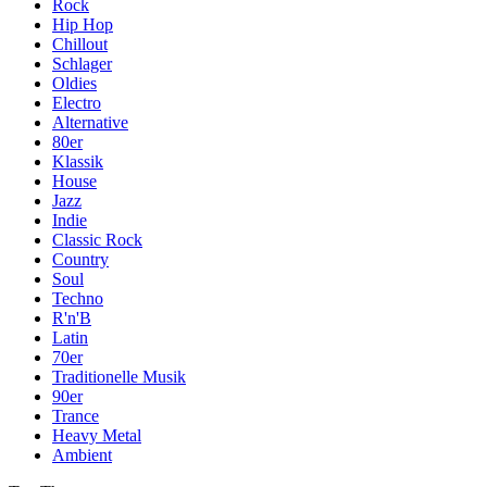
Rock
Hip Hop
Chillout
Schlager
Oldies
Electro
Alternative
80er
Klassik
House
Jazz
Indie
Classic Rock
Country
Soul
Techno
R'n'B
Latin
70er
Traditionelle Musik
90er
Trance
Heavy Metal
Ambient