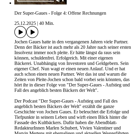
Der Super-Gaues - Folge 4: Offene Rechnungen
25.12.2025
|
40 Min.
Jochen Gaues hatte in den vergangenen Jahren viele Partner.
Denn der Bäcker ist auch mehr als 20 Jahre nach seiner ersten
Insolvenz immer noch pleite. Er hätte längst da raus sein
können, schuldenfrei. Erfolgreich. Mit einer eigenen
Bäckerei. Unabhängig von Investoren und Geldgebern. Sein
eigener Chef. Nun wagt er einen neuen Anlauf. Und er hat
auch schon einen neuen Partner. Wer das ist und warum die
Zeiten von Pleite-Jochen schon bald vorbei sein könnten, das
hört ihr in dieser Folge von "Der Super-Gaues - Aufstieg und
Fall des angeblich besten Bäckers der Welt".
Der Podcast "Der Super-Gaues - Aufstieg und Fall des
angeblich besten Bäckers der Welt" erzählt die ganze
Geschichte von Jochen Gaues. Er beleuchtet die Erfolge und
Tiefpunkte in seinem Leben und wirft einen Blick hinter die
Fassade des Kultbäckers. Dafür haben die Abendblatt-
RedakteurInnen Marlen Schubert, Vivien Valentiner und
Marvin Mertens mit ehemaligen und aktuellen Weggefährten