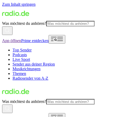
Zum Inhalt springen
Was möchtest du anhören?
App öffnen
Prime entdecken
Top Sender
Podcasts
Live Sport
Sender aus deiner Region
Musikrichtungen
Themen
Radiosender von A-Z
Was möchtest du anhören?