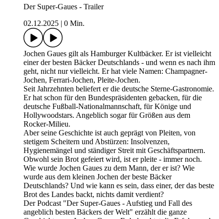
Der Super-Gaues - Trailer
02.12.2025
|
0 Min.
Jochen Gaues gilt als Hamburger Kultbäcker. Er ist vielleicht
einer der besten Bäcker Deutschlands - und wenn es nach ihm
geht, nicht nur vielleicht. Er hat viele Namen: Champagner-
Jochen, Ferrari-Jochen, Pleite-Jochen.
Seit Jahrzehnten beliefert er die deutsche Sterne-Gastronomie.
Er hat schon für den Bundespräsidenten gebacken, für die
deutsche Fußball-Nationalmannschaft, für Könige und
Hollywoodstars. Angeblich sogar für Größen aus dem
Rocker-Milieu.
Aber seine Geschichte ist auch geprägt von Pleiten, von
stetigem Scheitern und Abstürzen: Insolvenzen,
Hygienemängel und ständiger Streit mit Geschäftspartnern.
Obwohl sein Brot gefeiert wird, ist er pleite - immer noch.
Wie wurde Jochen Gaues zu dem Mann, der er ist? Wie
wurde aus dem kleinen Jochen der beste Bäcker
Deutschlands? Und wie kann es sein, dass einer, der das beste
Brot des Landes backt, nichts damit verdient?
Der Podcast "Der Super-Gaues - Aufstieg und Fall des
angeblich besten Bäckers der Welt" erzählt die ganze