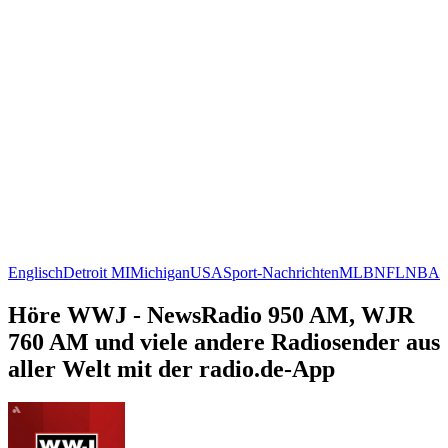
Englisch
Detroit MI
Michigan
USA
Sport-Nachrichten
MLB
NFL
NBA
Höre WWJ - NewsRadio 950 AM, WJR
760 AM und viele andere Radiosender aus
aller Welt mit der radio.de-App