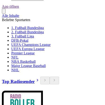
App öffnen
Alle Inhalte
Beliebte Sportarten
1. Fußball Bundesliga
2. Fußball Bundesliga
3. Fußball Liga
DFB-Pokal
UEFA Champions League
UEFA Europa League
Premier League
NFL
NBA Basketball
Major League Baseball
NHL
Top Radiosender