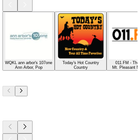
WQKL ann arbor's 107one
Today's Hot Country
011.FM - The
Ann Arbor, Pop
Country
Mt. Pleasant M
Top
Podcasts
Top
Podcasts
Top
Podcasts