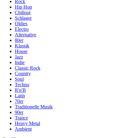
Rock
Hip Hop
Chillout
Schlager
Oldies
Electro
Alternative
80er
Klassik
House
Jazz
Indie
Classic Rock
Country
Soul
Techno
R'n'B
Latin
70er
Traditionelle Musik
90er
Trance
Heavy Metal
Ambient