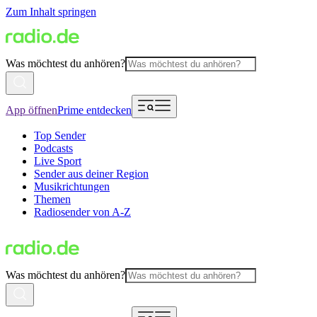
Zum Inhalt springen
Was möchtest du anhören?
App öffnen
Prime entdecken
Top Sender
Podcasts
Live Sport
Sender aus deiner Region
Musikrichtungen
Themen
Radiosender von A-Z
Was möchtest du anhören?