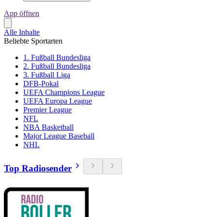
App öffnen
Alle Inhalte
Beliebte Sportarten
1. Fußball Bundesliga
2. Fußball Bundesliga
3. Fußball Liga
DFB-Pokal
UEFA Champions League
UEFA Europa League
Premier League
NFL
NBA Basketball
Major League Baseball
NHL
Top Radiosender