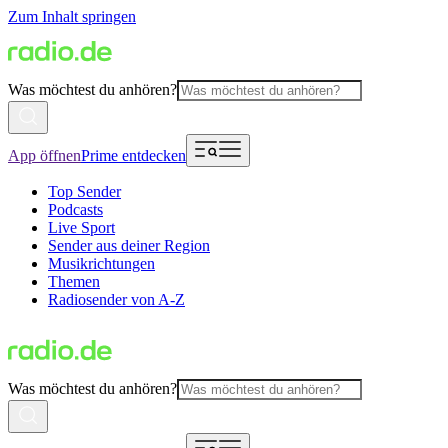
Zum Inhalt springen
Was möchtest du anhören?
App öffnen
Prime entdecken
Top Sender
Podcasts
Live Sport
Sender aus deiner Region
Musikrichtungen
Themen
Radiosender von A-Z
Was möchtest du anhören?