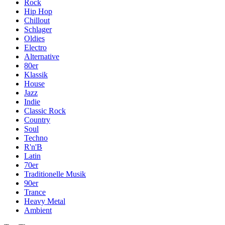
Rock
Hip Hop
Chillout
Schlager
Oldies
Electro
Alternative
80er
Klassik
House
Jazz
Indie
Classic Rock
Country
Soul
Techno
R'n'B
Latin
70er
Traditionelle Musik
90er
Trance
Heavy Metal
Ambient